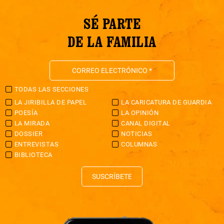
SÉ PARTE
DE LA FAMILIA
TODAS LAS SECCIONES
LA JIRIBILLA DE PAPEL
LA CARICATURA DE GUARDIA
POESÍA
LA OPINIÓN
LA MIRADA
CANAL DIGITAL
DOSSIER
NOTICIAS
ENTREVISTAS
COLUMNAS
BIBLIOTECA
SUSCRÍBETE