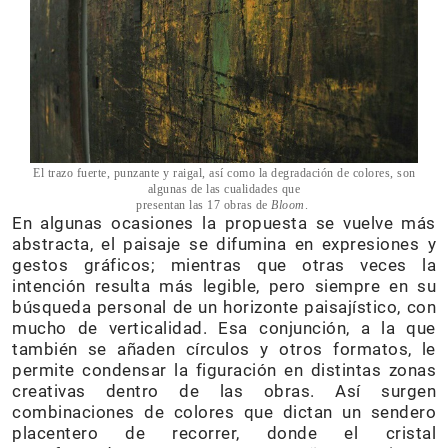
El trazo fuerte, punzante y raigal, así como la degradación de colores, son
algunas de las cualidades que
presentan las 17 obras de
Bloom
.
En algunas ocasiones la propuesta se vuelve más
abstracta, el paisaje se difumina en expresiones y
gestos gráficos; mientras que otras veces la
intención resulta más legible, pero siempre en su
búsqueda personal de un horizonte paisajístico, con
mucho de verticalidad. Esa conjunción, a la que
también se añaden círculos y otros formatos, le
permite condensar la figuración en distintas zonas
creativas dentro de las obras. Así surgen
combinaciones de colores que dictan un sendero
placentero de recorrer, donde el cristal