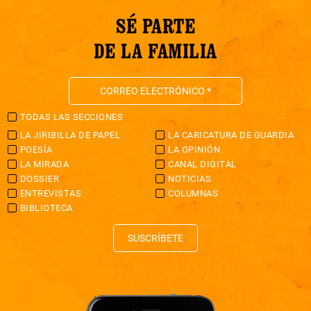
SÉ PARTE
DE LA FAMILIA
TODAS LAS SECCIONES
LA JIRIBILLA DE PAPEL
LA CARICATURA DE GUARDIA
POESÍA
LA OPINIÓN
LA MIRADA
CANAL DIGITAL
DOSSIER
NOTICIAS
ENTREVISTAS
COLUMNAS
BIBLIOTECA
SUSCRÍBETE