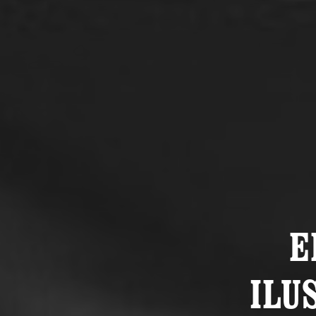
E
ILU