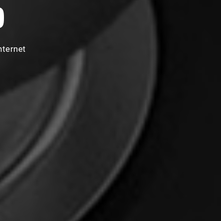
O
nternet