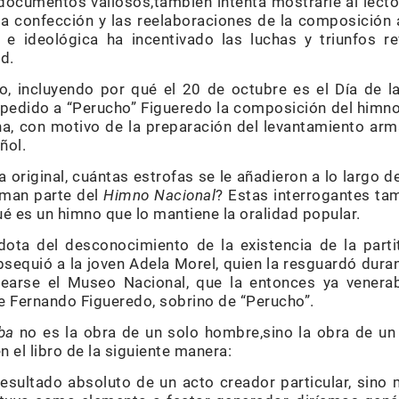
cumentos valiosos,también intenta mostrarle al lector
a confección y las reelaboraciones de la composición ar
 e ideológica ha incentivado las luchas y triunfos re
d.
ro, incluyendo por qué el 20 de octubre es el Día de la
e pedido a “Perucho” Figueredo la composición del himn
na, con motivo de la preparación del levantamiento ar
ñol.
a original, cuántas estrofas se le añadieron a lo largo d
rman parte del
Himno Nacional
? Estas interrogantes ta
qué es un himno que lo mantiene la oralidad popular.
ota del desconocimiento de la existencia de la parti
bsequió a la joven Adela Morel, quien la resguardó dur
rearse el Museo Nacional, que la entonces ya venera
de Fernando Figueredo, sobrino de “Perucho”.
ba
no es la obra de un solo hombre,sino la obra de un
 el libro de la siguiente manera:
resultado absoluto de un acto creador particular, sin