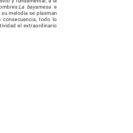
sico y fundamental, a la
nombres:
La bayamesa
e
de su melodía se plasman
n consecuencia, todo lo
ividad el extraordinario