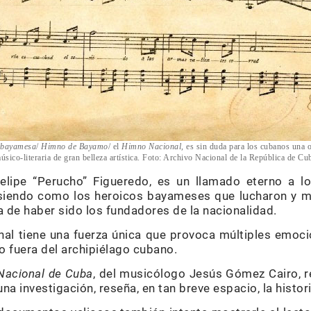
 bayamesa
/
Himno de Bayamo
/ el
Himno Nacional,
es sin duda para los cubanos una 
úsico-literaria de gran belleza artística. Foto: Archivo Nacional de la República de Cu
lipe “Perucho” Figueredo, es un llamado eterno a l
siendo como los heroicos bayameses que lucharon y mu
a de haber sido los fundadores de la nacionalidad.
nal tiene una fuerza única que provoca múltiples emocio
o fuera del archipiélago cubano.
 Nacional de Cuba
, del musicólogo Jesús Gómez Cairo, re
una investigación, reseña, en tan breve espacio, la histo