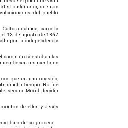
, desde el punto de vista
tística-literaria, que con
volucionarios del pueblo
 Cultura cubana, narra la
o,el 13 de agosto de 1867
mado por la independencia
el camino o si estaban las
mbién tienen respuesta en
tura que en una ocasión,
ante mucho tiempo. No fue
ble señora Morel decidió
 montón de ellos y Jesús
o más bien de un proceso