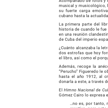
Acompañado de fotos y do
musical y musicológico, l
su fuerte carga emotiva
cubano hasta la actualida
La primera parte del lib
historia de cuando le fu
en una reunión clandesti
de Cuba del imperio espa
¿Cuánto alcanzaba la letr
dos estrofas que hoy fo
el libro, así como el por
Además, recoge la anécd
“Perucho” Figueredo le o
hasta el año 1912, al c
donarla a este, a través 
El
Himno Nacional de Cu
Gómez Cairo lo expresa en
…no es, por tanto, 