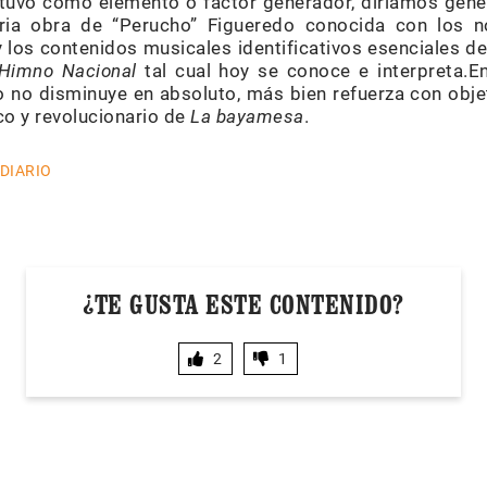
 tuvo como elemento o factor generador, diríamos gené
raria obra de “Perucho” Figueredo conocida con los 
 y los contenidos musicales identificativos esenciales 
Himno Nacional
tal cual hoy se conoce e interpreta.E
 no disminuye en absoluto, más bien refuerza con objet
ico y revolucionario de
La bayamesa
.
 DIARIO
¿TE GUSTA ESTE CONTENIDO?
2
1