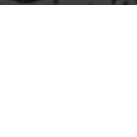
me mira con cara de asesino
porque sabe que jamás
podría masturbarme al imaginar
su pene erecto
o su sonrisa.
Si una noche pone un arma bajo mi cuello
tendré que abrir las piernas sin remedio,
y evocar la tímida lengua de su esposa
convidándome a través de la cortina,
mientras él, ajeno al golpe,
me mira con cara de asesino.