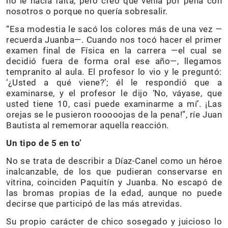
no le hacía falta, pero creo que venía por pena con
nosotros o porque no quería sobresalir.
“Esa modestia le sacó los colores más de una vez —
recuerda Juanba—. Cuando nos tocó hacer el primer
examen final de Física en la carrera —el cual se
decidió fuera de forma oral ese año—, llegamos
tempranito al aula. El profesor lo vio y le preguntó:
‘¿Usted a qué viene?’; él le respondió que a
examinarse, y el profesor le dijo ‘No, váyase, que
usted tiene 10, casi puede examinarme a mí’. ¡Las
orejas se le pusieron rooooojas de la pena!”, ríe Juan
Bautista al rememorar aquella reacción.
Un tipo de 5 en to’
No se trata de describir a Díaz-Canel como un héroe
inalcanzable, de los que pudieran conservarse en
vitrina, coinciden Paquitín y Juanba. No escapó de
las bromas propias de la edad, aunque no puede
decirse que participó de las más atrevidas.
Su propio carácter de chico sosegado y juicioso lo