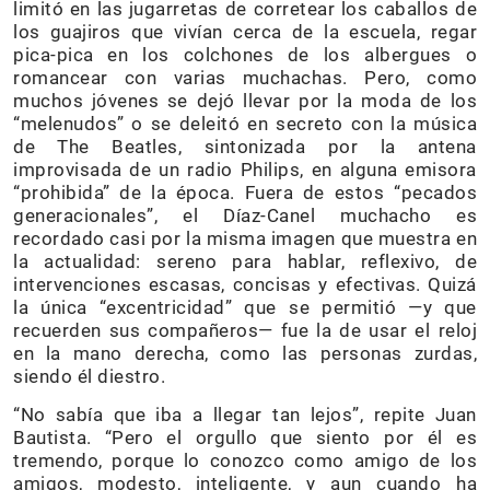
limitó en las jugarretas de corretear los caballos de
los guajiros que vivían cerca de la escuela, regar
pica-pica en los colchones de los albergues o
romancear con varias muchachas. Pero, como
muchos jóvenes se dejó llevar por la moda de los
“melenudos” o se deleitó en secreto con la música
de The Beatles, sintonizada por la antena
improvisada de un radio Philips, en alguna emisora
“prohibida” de la época. Fuera de estos “pecados
generacionales”, el Díaz-Canel muchacho es
recordado casi por la misma imagen que muestra en
la actualidad: sereno para hablar, reflexivo, de
intervenciones escasas, concisas y efectivas. Quizá
la única “excentricidad” que se permitió —y que
recuerden sus compañeros— fue la de usar el reloj
en la mano derecha, como las personas zurdas,
siendo él diestro.
“No sabía que iba a llegar tan lejos”, repite Juan
Bautista. “Pero el orgullo que siento por él es
tremendo, porque lo conozco como amigo de los
amigos, modesto, inteligente, y aun cuando ha