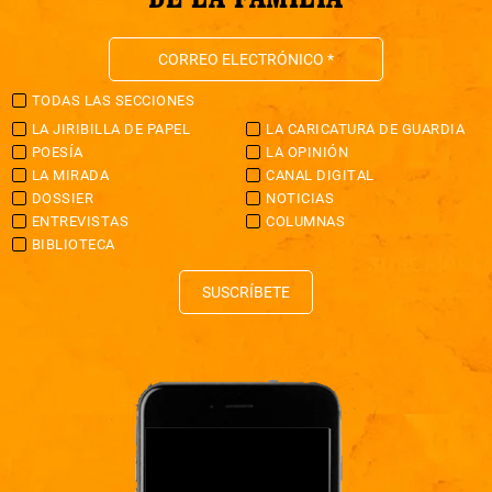
TODAS LAS SECCIONES
LA JIRIBILLA DE PAPEL
LA CARICATURA DE GUARDIA
POESÍA
LA OPINIÓN
LA MIRADA
CANAL DIGITAL
DOSSIER
NOTICIAS
ENTREVISTAS
COLUMNAS
BIBLIOTECA
SUSCRÍBETE