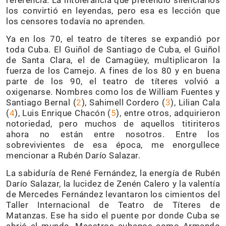
los convirtió en leyendas, pero esa es lección que
los censores todavía no aprenden.
Ya en los 70, el teatro de títeres se expandió por
toda Cuba. El Guiñol de Santiago de Cuba, el Guiñol
de Santa Clara, el de Camagüey, multiplicaron la
fuerza de los Camejo. A fines de los 80 y en buena
parte de los 90, el teatro de títeres volvió a
oxigenarse. Nombres como los de William Fuentes y
Santiago Bernal (
2
), Sahimell Cordero (
3
), Lilian Cala
(
4
), Luis Enrique Chacón (
5
), entre otros, adquirieron
notoriedad, pero muchos de aquellos titiriteros
ahora no están entre nosotros. Entre los
sobrevivientes de esa época, me enorgullece
mencionar a Rubén Darío Salazar.
La sabiduría de René Fernández, la energía de Rubén
Darío Salazar, la lucidez de Zenén Calero y la valentía
de Mercedes Fernández levantaron los cimientos del
Taller Internacional de Teatro de Títeres de
Matanzas. Ese ha sido el puente por donde Cuba se
abrió al mundo. Maestros cubanos como Armando