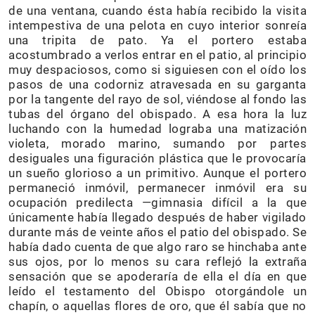
de una ventana, cuando ésta había recibido la visita
intempestiva de una pelota en cuyo interior sonreía
una tripita de pato. Ya el portero estaba
acostumbrado a verlos entrar en el patio, al principio
muy despaciosos, como si siguiesen con el oído los
pasos de una codorniz atravesada en su garganta
por la tangente del rayo de sol, viéndose al fondo las
tubas del órgano del obispado. A esa hora la luz
luchando con la humedad lograba una matización
violeta, morado marino, sumando por partes
desiguales una figuración plástica que le provocaría
un sueño glorioso a un primitivo. Aunque el portero
permaneció inmóvil, permanecer inmóvil era su
ocupación predilecta —gimnasia difícil a la que
únicamente había llegado después de haber vigilado
durante más de veinte años el patio del obispado. Se
había dado cuenta de que algo raro se hinchaba ante
sus ojos, por lo menos su cara reflejó la extraña
sensación que se apoderaría de ella el día en que
leído el testamento del Obispo otorgándole un
chapín, o aquellas flores de oro, que él sabía que no