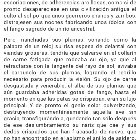
escoriaciones, de adherencias arcillosas, como si de
pronto desapareciese en una civilización antigua el
culto al sol porque unos guerreros enanos y zambos,
distrajesen sus noches fabricando unos ídolos con
el fango sagrado de un río ancestral.
Pero manchadas sus plumas, sonando como la
palabra de un reloj su risa espesa de delantal con
viandas groseras, tendría que salvarse en el collarín
de carne fatigada que rodeaba su ojo, ya que al
refractarse con la tangente del rayo de sol, avivaba
el carbunclo de sus plumas, logrando el rebrillo
necesario para producir la visión. Su ojo de carne
desgastada y venerable, el alba de sus plumas que
aún guardaba adheridas gotas de fango, hasta el
momento en que las patas se crispaban, eran su lujo
principal. Y de pronto el genio solar pulverizando,
destruyendo momentáneamente aquella ave sin
gracia, transfigurándola, quedando tan sólo después
de ese deslumbramiento su nariz que cae y sus
dedos crispados que han fracasado de nuevo, que
no han encontrado en el abismo el anillo de asidero.