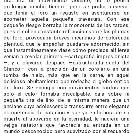
tira. Era un movimiento violento, no lo podría
prolongar mucho tiempo, pero se podía observar
que tenía el loro un regusto en aventurarse, en
acometer aquella pequeña travesura. Con ese
pequeño riesgo borraba la monotonía de las tardes,
pues el sol en constante refracción sobre las plumas
del loro, provocaba breves incendios de coloreada
plenitud, que le impedían quedarse adormecido, sin
que instantáneamente viese cómo precisos alfileres
venían a revolar primero —cartografía impresionista
—, y a clavarse después —estructurada saeta del
Chirico—, con la precisión de un corolario en una
tumba de hielo, más que en la carne, en aquel
delicioso abultamiento que rodeaba el globo óptico
del loro. Se encogía con movimientos tardos que
sólo el calor tornaba disculpable, caía sobre la
pequeña tira de lino, de la misma manera que un
anciano cuya adolescencia transcurre entre elegante
competencia de natación y que ya en la hora de su
muerte al apoyarse en la eternidad, le naciera una
vejiga natatoria que favorecía su entrada en un
mundo desconocido pero suavizado por el recuerdo