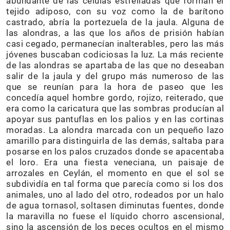
abundante de las células estrelladas que forman el
tejido adiposo, con su voz como la de barítono
castrado, abría la portezuela de la jaula. Alguna de
las alondras, a las que los años de prisión habían
casi cegado, permanecían inalterables, pero las más
jóvenes buscaban codiciosas la luz. La más reciente
de las alondras se apartaba de las que no deseaban
salir de la jaula y del grupo más numeroso de las
que se reunían para la hora de paseo que les
concedía aquel hombre gordo, rojizo, reiterado, que
era como la caricatura que las sombras producían al
apoyar sus pantuflas en los palios y en las cortinas
moradas. La alondra marcada con un pequeño lazo
amarillo para distinguirla de las demás, saltaba para
posarse en los palos cruzados donde se apacentaba
el loro. Era una fiesta veneciana, un paisaje de
arrozales en Ceylán, el momento en que el sol se
subdividía en tal forma que parecía como si los dos
animales, uno al lado del otro, rodeados por un halo
de agua tornasol, soltasen diminutas fuentes, donde
la maravilla no fuese el líquido chorro ascensional,
sino la ascensión de los peces ocultos en el mismo