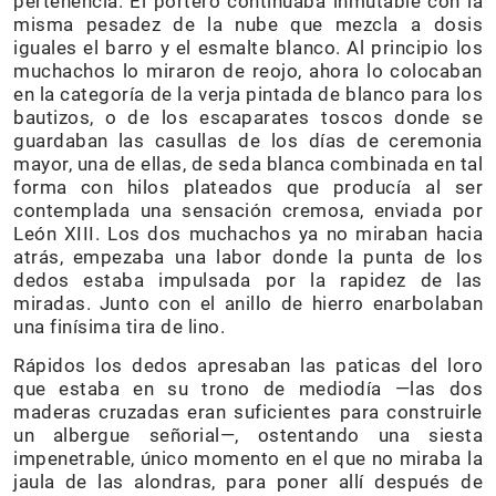
pertenencia. El portero continuaba inmutable con la
misma pesadez de la nube que mezcla a dosis
iguales el barro y el esmalte blanco. Al principio los
muchachos lo miraron de reojo, ahora lo colocaban
en la categoría de la verja pintada de blanco para los
bautizos, o de los escaparates toscos donde se
guardaban las casullas de los días de ceremonia
mayor, una de ellas, de seda blanca combinada en tal
forma con hilos plateados que producía al ser
contemplada una sensación cremosa, enviada por
León XIII. Los dos muchachos ya no miraban hacia
atrás, empezaba una labor donde la punta de los
dedos estaba impulsada por la rapidez de las
miradas. Junto con el anillo de hierro enarbolaban
una finísima tira de lino.
Rápidos los dedos apresaban las paticas del loro
que estaba en su trono de mediodía —las dos
maderas cruzadas eran suficientes para construirle
un albergue señorial—, ostentando una siesta
impenetrable, único momento en el que no miraba la
jaula de las alondras, para poner allí después de