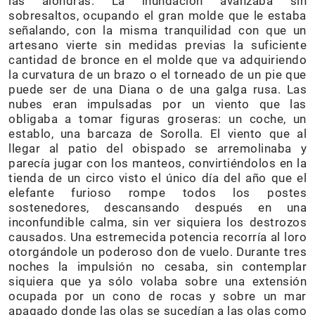
las alondras. La inundación avanzaba sin
sobresaltos, ocupando el gran molde que le estaba
señalando, con la misma tranquilidad con que un
artesano vierte sin medidas previas la suficiente
cantidad de bronce en el molde que va adquiriendo
la curvatura de un brazo o el torneado de un pie que
puede ser de una Diana o de una galga rusa. Las
nubes eran impulsadas por un viento que las
obligaba a tomar figuras groseras: un coche, un
establo, una barcaza de Sorolla. El viento que al
llegar al patio del obispado se arremolinaba y
parecía jugar con los manteos, convirtiéndolos en la
tienda de un circo visto el único día del año que el
elefante furioso rompe todos los postes
sostenedores, descansando después en una
inconfundible calma, sin ver siquiera los destrozos
causados. Una estremecida potencia recorría al loro
otorgándole un poderoso don de vuelo. Durante tres
noches la impulsión no cesaba, sin contemplar
siquiera que ya sólo volaba sobre una extensión
ocupada por un cono de rocas y sobre un mar
apagado donde las olas se sucedían a las olas como