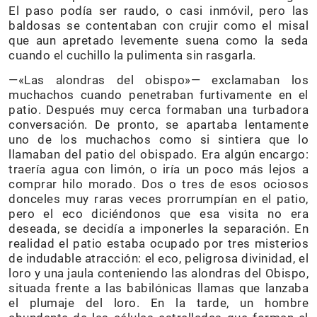
El paso podía ser raudo, o casi inmóvil, pero las
baldosas se contentaban con crujir como el misal
que aun apretado levemente suena como la seda
cuando el cuchillo la pulimenta sin rasgarla.
—«Las alondras del obispo»— exclamaban los
muchachos cuando penetraban furtivamente en el
patio. Después muy cerca formaban una turbadora
conversación. De pronto, se apartaba lentamente
uno de los muchachos como si sintiera que lo
llamaban del patio del obispado. Era algún encargo:
traería agua con limón, o iría un poco más lejos a
comprar hilo morado. Dos o tres de esos ociosos
donceles muy raras veces prorrumpían en el patio,
pero el eco diciéndonos que esa visita no era
deseada, se decidía a imponerles la separación. En
realidad el patio estaba ocupado por tres misterios
de indudable atracción: el eco, peligrosa divinidad, el
loro y una jaula conteniendo las alondras del Obispo,
situada frente a las babilónicas llamas que lanzaba
el plumaje del loro. En la tarde, un hombre