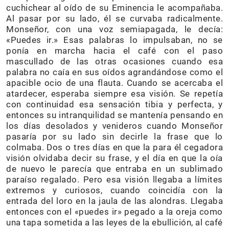
cuchichear al oído de su Eminencia le acompañaba.
Al pasar por su lado, él se curvaba radicalmente.
Monseñor, con una voz semiapagada, le decía:
«Puedes ir.» Esas palabras lo impulsaban, no se
ponía en marcha hacia el café con el paso
mascullado de las otras ocasiones cuando esa
palabra no caía en sus oídos agrandándose como el
apacible ocio de una flauta. Cuando se acercaba el
atardecer, esperaba siempre esa visión. Se repetía
con continuidad esa sensación tibia y perfecta, y
entonces su intranquilidad se mantenía pensando en
los días desolados y venideros cuando Monseñor
pasaría por su lado sin decirle la frase que lo
colmaba. Dos o tres días en que la para él cegadora
visión olvidaba decir su frase, y el día en que la oía
de nuevo le parecía que entraba en un sublimado
paraíso regalado. Pero esa visión llegaba a límites
extremos y curiosos, cuando coincidía con la
entrada del loro en la jaula de las alondras. Llegaba
entonces con el «puedes ir» pegado a la oreja como
una tapa sometida a las leyes de la ebullición, al café