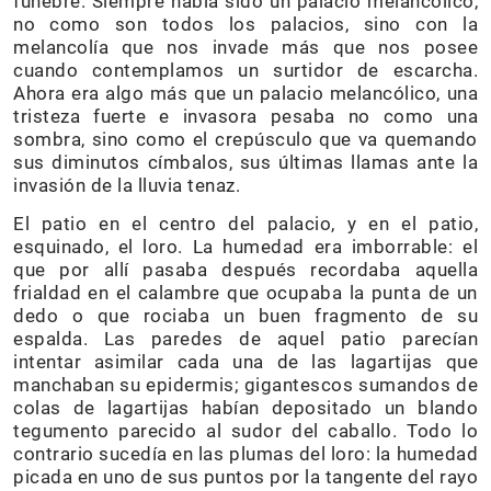
fúnebre. Siempre había sido un palacio melancólico,
no como son todos los palacios, sino con la
melancolía que nos invade más que nos posee
cuando contemplamos un surtidor de escarcha.
Ahora era algo más que un palacio melancólico, una
tristeza fuerte e invasora pesaba no como una
sombra, sino como el crepúsculo que va quemando
sus diminutos címbalos, sus últimas llamas ante la
invasión de la lluvia tenaz.
El patio en el centro del palacio, y en el patio,
esquinado, el loro. La humedad era imborrable: el
que por allí pasaba después recordaba aquella
frialdad en el calambre que ocupaba la punta de un
dedo o que rociaba un buen fragmento de su
espalda. Las paredes de aquel patio parecían
intentar asimilar cada una de las lagartijas que
manchaban su epidermis; gigantescos sumandos de
colas de lagartijas habían depositado un blando
tegumento parecido al sudor del caballo. Todo lo
contrario sucedía en las plumas del loro: la humedad
picada en uno de sus puntos por la tangente del rayo