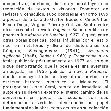
imaginativos, poéticos, abiertos y constituyen una
recreación de textos y visiones. Promotor de
revistas y cenáculos, supo congregar en torno suyo
a poetas de la talla de Gastón Baquero, CintioVitier,
Eliseo Diego, Virgilio Piñera y Octavio Smith, entre
otros, creando la revista
Orígenes
. Su primer libro de
poemas fue
Muerte de Narciso
(1937). Siguen, entre
otras obras poéticas, todas influidas por el estilo
rico en metáforas y lleno de distorsiones de
Góngora,
Enemigorumor
(1941),
Aventuras
sigilosas
(1945),
Dador
(1960) y
Fragmentos a su
imán
, publicado póstumamente en 1977, en las que
sigue demostrando que la poesía es una aventura
arriesgada. En 1966 publicó la novela
Paradiso
,
donde confluye toda su trayectoria poética de
carácter barroco, simbólico e iniciático. El
protagonista, José Cemí, remite de inmediato al
autor en su devenir externo e interno camino de su
conversión en poeta. Lo cubano, con sus
deformaciones verbales, desempeña un papel
fundamental en la obra, como ocurre en su colección