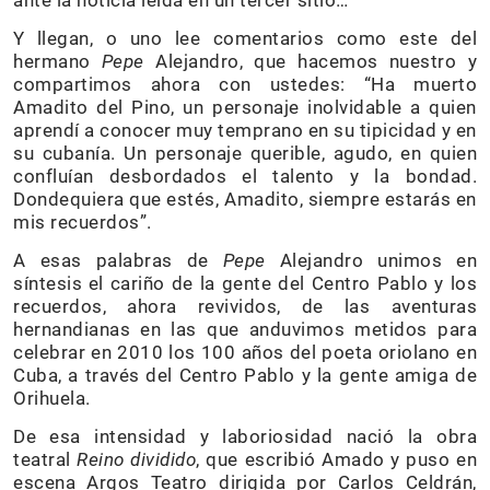
ante la noticia leída en un tercer sitio…
Y llegan, o uno lee comentarios como este del
hermano
Pepe
Alejandro, que hacemos nuestro y
compartimos ahora con ustedes: “Ha muerto
Amadito del Pino, un personaje inolvidable a quien
aprendí a conocer muy temprano en su tipicidad y en
su cubanía. Un personaje querible, agudo, en quien
confluían desbordados el talento y la bondad.
Dondequiera que estés, Amadito, siempre estarás en
mis recuerdos”.
A esas palabras de
Pepe
Alejandro unimos en
síntesis el cariño de la gente del Centro Pablo y los
recuerdos, ahora revividos, de las aventuras
hernandianas en las que anduvimos metidos para
celebrar en 2010 los 100 años del poeta oriolano en
Cuba, a través del Centro Pablo y la gente amiga de
Orihuela.
De esa intensidad y laboriosidad nació la obra
teatral
Reino dividido
, que escribió Amado y puso en
escena Argos Teatro dirigida por Carlos Celdrán,