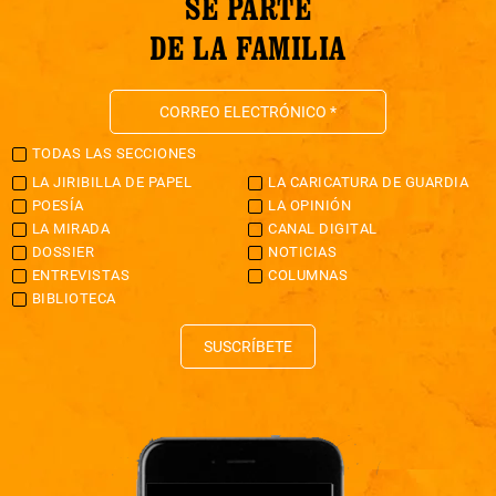
SÉ PARTE
DE LA FAMILIA
TODAS LAS SECCIONES
LA JIRIBILLA DE PAPEL
LA CARICATURA DE GUARDIA
POESÍA
LA OPINIÓN
LA MIRADA
CANAL DIGITAL
DOSSIER
NOTICIAS
ENTREVISTAS
COLUMNAS
BIBLIOTECA
SUSCRÍBETE