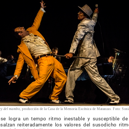
rey del mambo
, producción de la Casa de la Memoria Escénica de Matanzas. Foto: Son
 se logra un tempo ritmo inestable y susceptible d
salzan reiteradamente los valores del susodicho ritmo