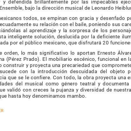
 y defendida brillantemente por las impecables ejec
nsemble, bajo la dirección musical de Leonardo Heiblu
mexicanos todos, se empinan con gracia y desenfado p
ecuadamente su relación con el baile, poniendo sus car
ciándolas al aprendizaje y la sorpresa de los person
ta inteligente solución, deslucida por la deficiente ilu
iada por el público mexicano, que disfrutará 20 funcione
te orden, lo más significativo lo aportan Ernesto Álvar
a (Pérez Prado). El mobiliario escénico, funcional en l
o construir y proyecta una precariedad que compromete l
sucede con la introducción descuidada del objeto p
ia que se le confiere. Con todo, la obra proyecta una 
idades del musical como género teatral y documenta 
 validó con creces la pujanza y diversidad de nuestr
o que hasta hoy denominamos mambo.
ER