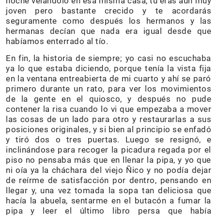
noche velándolo en esa misma casa, tú eras aun muy
joven pero bastante crecido y te acordarás
seguramente como después los hermanos y las
hermanas decían que nada era igual desde que
habíamos enterrado al tío.
En fin, la historia de siempre; yo casi no escuchaba
ya lo que estaba diciendo, porque tenía la vista fija
en la ventana entreabierta de mi cuarto y ahí se paró
primero durante un rato, para ver los movimientos
de la gente en el quiosco, y después no pude
contener la risa cuando lo vi que empezaba a mover
las cosas de un lado para otro y restaurarlas a sus
posiciones originales, y si bien al principio se enfadó
y tiró dos o tres puertas. Luego se resignó, e
inclinándose para recoger la picadura regada por el
piso no pensaba más que en llenar la pipa, y yo que
ni oía ya la cháchara del viejo Ñico y no podía dejar
de reírme de satisfacción por dentro, pensando en
llegar y, una vez tomada la sopa tan deliciosa que
hacía la abuela, sentarme en el butacón a fumar la
pipa y leer el último libro persa que había