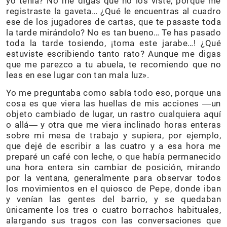
yo tenía? No me digas que no los viste, porque me
registraste la gaveta… ¿Qué le encuentras al cuadro
ese de los jugadores de cartas, que te pasaste toda
la tarde mirándolo? No es tan bueno… Te has pasado
toda la tarde tosiendo, ¡toma este jarabe…! ¿Qué
estuviste escribiendo tanto rato? Aunque me digas
que me parezco a tu abuela, te recomiendo que no
leas en ese lugar con tan mala luz».
Yo me preguntaba como sabía todo eso, porque una
cosa es que viera las huellas de mis acciones ―un
objeto cambiado de lugar, un rastro cualquiera aquí
o allá― y otra que me viera inclinado horas enteras
sobre mi mesa de trabajo y supiera, por ejemplo,
que dejé de escribir a las cuatro y a esa hora me
preparé un café con leche, o que había permanecido
una hora entera sin cambiar de posición, mirando
por la ventana, generalmente para observar todos
los movimientos en el quiosco de Pepe, donde iban
y venían las gentes del barrio, y se quedaban
únicamente los tres o cuatro borrachos habituales,
alargando sus tragos con las conversaciones que