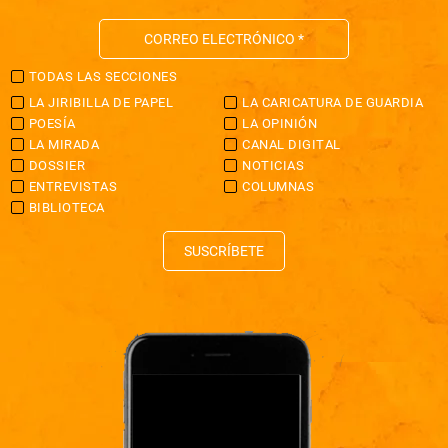
TODAS LAS SECCIONES
LA JIRIBILLA DE PAPEL
LA CARICATURA DE GUARDIA
POESÍA
LA OPINIÓN
LA MIRADA
CANAL DIGITAL
DOSSIER
NOTICIAS
ENTREVISTAS
COLUMNAS
BIBLIOTECA
SUSCRÍBETE