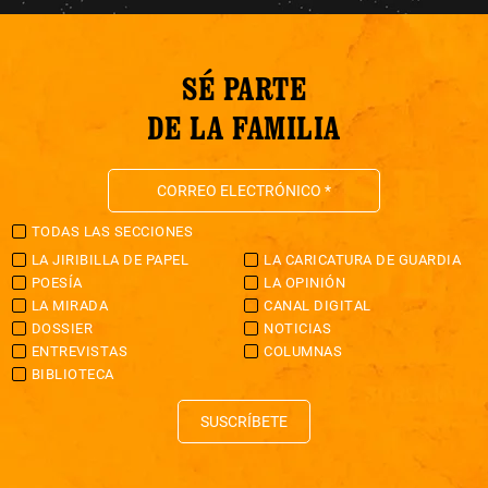
SÉ PARTE
DE LA FAMILIA
TODAS LAS SECCIONES
LA JIRIBILLA DE PAPEL
LA CARICATURA DE GUARDIA
POESÍA
LA OPINIÓN
LA MIRADA
CANAL DIGITAL
DOSSIER
NOTICIAS
ENTREVISTAS
COLUMNAS
BIBLIOTECA
SUSCRÍBETE