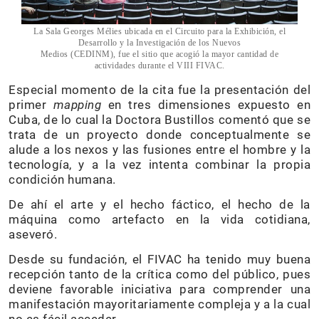
La Sala Georges Mélies ubicada en el Circuito para la Exhibición, el
Desarrollo y la Investigación de los Nuevos
Medios (CEDINM), fue el sitio que acogió la mayor cantidad de
actividades durante el VIII FIVAC.
Especial momento de la cita fue la presentación del
primer
mapping
en tres dimensiones expuesto en
Cuba, de lo cual la Doctora Bustillos comentó que se
trata de un proyecto donde conceptualmente se
alude a los nexos y las fusiones entre el hombre y la
tecnología, y a la vez intenta combinar la propia
condición humana.
De ahí el arte y el hecho fáctico, el hecho de la
máquina como artefacto en la vida cotidiana,
aseveró.
Desde su fundación, el FIVAC ha tenido muy buena
recepción tanto de la crítica como del público, pues
deviene favorable iniciativa para comprender una
manifestación mayoritariamente compleja y a la cual
no es fácil acceder.