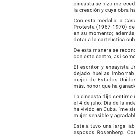
cineasta se hizo merecedo
la creación y cuya obra ha
Con esta medalla la Casa
Protesta (1967-1970) de e
en su momento; además d
dotar a la cartelística c
De esta manera se recono
con este centro, así como
El escritor y ensayista
dejado huellas imborrab
mejor de Estados Unidos,
más, honor que ha ganado 
La cineasta dijo sentirse
el 4 de julio, Día de la i
ha vivido en Cuba, “me si
mujer sensible y agradab
Estela tuvo una larga la
esposos Rosenberg. Cono