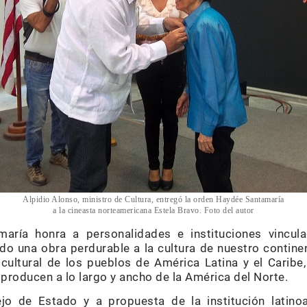
Alpidio Alonso, ministro de Cultura, entregó la orden Haydée Santamaría
a la cineasta norteamericana Estela Bravo. Foto del autor
aría honra a personalidades e instituciones vincul
o una obra perdurable a la cultura de nuestro contine
n cultural de los pueblos de América Latina y el Carib
 producen a lo largo y ancho de la América del Norte.
jo de Estado y a propuesta de la institución latinoa