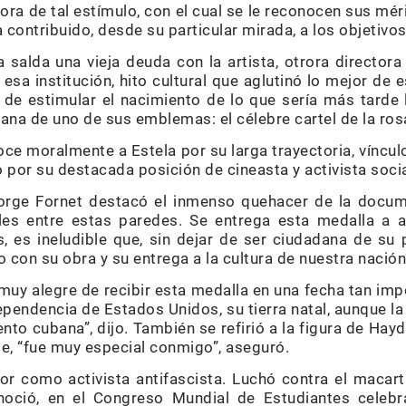
ra de tal estímulo, con el cual se le reconocen sus mé
 contribuido, desde su particular mirada, a los objetivos
 salda una vieja deuda con la artista, otrora directora
sa institución, hito cultural que aglutinó lo mejor de 
e estimular el nacimiento de lo que sería más tarde 
ubana de uno de sus emblemas: el célebre cartel de la ro
ce moralmente a Estela por su larga trayectoria, vínc
 por su destacada posición de cineasta y activista socia
 Jorge Fornet destacó el inmenso quehacer de la docum
les entre estas paredes. Se entrega esta medalla a a
 es ineludible que, sin dejar de ser ciudadana de su 
con su obra y su entrega a la cultura de nuestra nación”
 muy alegre de recibir esta medalla en una fecha tan im
ndependencia de Estados Unidos, su tierra natal, aunque l
ento cubana”, dijo. También se refirió a la figura de Hayd
le, “fue muy especial conmigo”, aseguró.
bor como activista antifascista. Luchó contra el macart
ció, en el Congreso Mundial de Estudiantes celebra