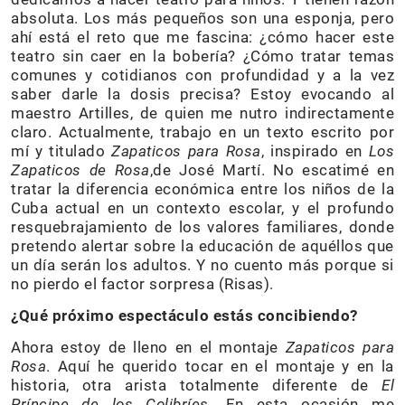
absoluta. Los más pequeños son una esponja, pero
ahí está el reto que me fascina: ¿cómo hacer este
teatro sin caer en la bobería? ¿Cómo tratar temas
comunes y cotidianos con profundidad y a la vez
saber darle la dosis precisa? Estoy evocando al
maestro Artilles, de quien me nutro indirectamente
claro. Actualmente, trabajo en un texto escrito por
mí y titulado
Zapaticos para Rosa
, inspirado en
Los
Zapaticos de Rosa
,de José Martí. No escatimé en
tratar la diferencia económica entre los niños de la
Cuba actual en un contexto escolar, y el profundo
resquebrajamiento de los valores familiares, donde
pretendo alertar sobre la educación de aquéllos que
un día serán los adultos. Y no cuento más porque si
no pierdo el factor sorpresa (Risas).
¿Qué próximo espectáculo estás concibiendo?
Ahora estoy de lleno en el montaje
Zapaticos para
Rosa
. Aquí he querido tocar en el montaje y en la
historia, otra arista totalmente diferente de
El
Príncipe de los Colibríes
. En esta ocasión me