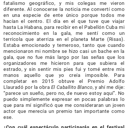
fatalismo geográfico, y mis colegas me vieron
diferente. Al conocerse la noticia me convertí como
en una especie de ente único porque todos me
hacían el centro. El día en el que tuve que viajar
hasta La Habana, para recibir en el Pabellón Cuba mi
reconocimiento en la gala, me sentí como un
terrícola que aterriza en el planeta Marte (Risas).
Estaba emocionado y temeroso, tanto que cuando
mencionaron mi nombre se hizo casi un bache en la
gala, que no fue más largo por las señas que los
organizadores me hicieron para que subiera el
estrado, y sin sentir mis pies fui y tomé entre mis
manos aquello que yo creía imposible. Para
completar en 2015 obtuve el Premio Adolfo
Llauradó por la obra
El Caballito Blanco
, y ahí me dije:
“parece un sueño, pero no, de nuevo estoy aquí”. No
puedo simplemente expresar en pocas palabras lo
que para mí significó que me consideraran un joven
actor que merecía un premio tan importante como
ese.
¿Con cuál espectáculo participarás en el festival