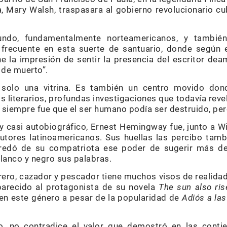
, Mary Walsh, traspasara al gobierno revolucionario cu
undo, fundamentalmente norteamericanos, y tambié
 frecuente en esta suerte de santuario, donde según e
e la impresión de sentir la presencia del escritor de
 de muerto”.
 solo una vitrina. Es también un centro movido dond
s literarios, profundas investigaciones que todavía re
 siempre fue que el ser humano podía ser destruido, pe
a y casi autobiográfico, Ernest Hemingway fue, junto a Wil
autores latinoamericanos. Sus huellas las percibo tam
redó de su compatriota ese poder de sugerir más de
lanco y negro sus palabras.
urero, cazador y pescador tiene muchos visos de realid
parecido al protagonista de su novela
The sun also ris
en este género a pesar de la popularidad de
Adiós a la
rto, no contradice el valor que demostró en las conti