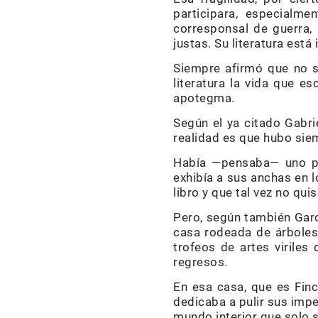
participara, especialm
corresponsal de guerra,
justas. Su literatura est
Siempre afirmó que no s
literatura la vida que e
apotegma.
Según el ya citado Gabri
realidad es que hubo sie
Había —pensaba— uno pa
exhibía a sus anchas en 
libro y que tal vez no qui
Pero, según también Gar
casa rodeada de árboles
trofeos de artes virile
regresos.
En esa casa, que es Finca
dedicaba a pulir sus imp
mundo interior que solo 