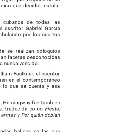
bano que decidió instalar
n cubanos de todas las
l escritor Gabriel García
ambulando por los cuartos
e se realizan coloquios
velan facetas desconocidas
ro nunca vencido.
liam Faulkner, el escritor
bién en el contemporáneo
 lo que se cuenta y esa
ad, Hemingway fue también
e
, traducida como
Fiesta
,
s armas
y
Por quién
doblan
endas bélicas en las que