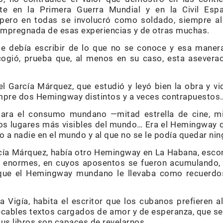
ente en la Primera Guerra Mundial y en la Civil Esp
 pero en todas se involucró como soldado, siempre a
á impregnada de esas experiencias y de otras muchas.
e debía escribir de lo que no se conoce y esa maner
scogió, prueba que, al menos en su caso, esta asevera
el García Márquez, que estudió y leyó bien la obra y v
mpre dos Hemingway distintos y a veces contrapuestos…
ra el consumo mundano —mitad estrella de cine, mi
los lugares más visibles del mundo… Era el Hemingway q
so a nadie en el mundo y al que no se le podía quedar nin
cía Márquez, había otro Hemingway en La Habana, esco
 enormes, en cuyos aposentos se fueron acumulando, a
s que el Hemingway mundano le llevaba como recuerd
 Vigía, habita el escritor que los cubanos prefieren al
ecables textos cargados de amor y de esperanza, que s
sus libros son capaces de revelarnos.