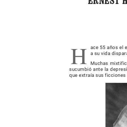
ERNEST H
H
ace 55 años el 
a su vida dispa
Muchas mixtific
sucumbió ante la depresi
que extraía sus ficciones