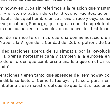
ingway en Cuba sin referirnos a la relación que mant
lar y el eterno patrón de este, Gregorio Fuentes, quie
 hablar de aquel hombre en apariencia rudo y cuya sensib
se viejo cubano, Santiago, que regresa con el esqueleto
os que buscan en lo invisible son capaces de identificar 
rio de su muerte es más que una conmemoración, un 
Nobel a la Virgen de la Caridad del Cobre, patrona de Cu
 declaraciones acerca de su simpatía por la Revoluci
 la prensa norteamericana y también a la europea en
nfo de un orden que cambiaría a una Isla que en otras é
hada”.
eneraciones tienen tanto que aprender de Hemingway co
ndible su lectura. Como la fue ayer y la será para siem
butarle a ese maestro del cuento que tantas lecciones
T HEMINGWAY