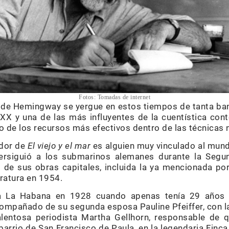
Fotos: Tomadas de internet
ra de Hemingway se yergue en estos tiempos de tanta ban
 XX y una de las más influyentes de la cuentística con
o de los recursos más efectivos dentro de las técnicas n
ador de
El viejo y el mar
es alguien muy vinculado al mundo
ersiguió a los submarinos alemanes durante la Segun
 de sus obras capitales, incluida la ya mencionada po
eratura en 1954.
 a La Habana en 1928 cuando apenas tenía 29 años 
ompañado de su segunda esposa Pauline Pfeiffer, con la
alentosa periodista Martha Gellhorn, responsable de
l barrio de San Francisco de Paula, en la legendaria Finc