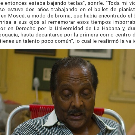
ese entonces estaba bajando teclas”, sonríe. “Toda mi v
luso estuve dos años trabajando en el ballet de piani
 en Moscú, a modo de broma, que había encontrado el b
nrisa a sus ojos al rememorar esos tiempos imborra
r en Derecho por la Universidad de La Habana y, dur
abogacía, hasta decantarse por la primera como centro 
 tienes un talento poco común”, lo cual le reafirmó la val