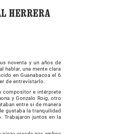
AL HERRERA
sus noventa y un años de
al hablar, una mente clara
acido en Guanabacoa el 6
r de entrevistarlo.
o compositor e intérprete
uona y Gonzalo Roig, otro
taban entre sí de manera
le gustaba la tranquilidad
. Trabajaron juntos en la
na pieza creada por ambos