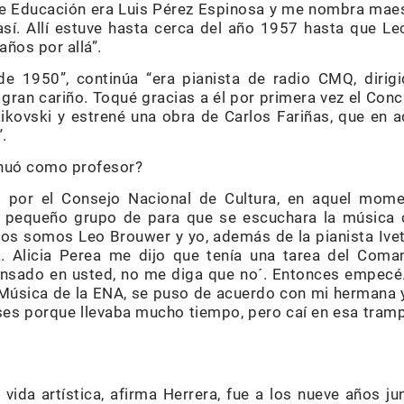
 de Educación era Luis Pérez Espinosa y me nombra mae
así. Allí estuve hasta cerca del año 1957 hasta que L
años por allá”.
e 1950”, continúa “era pianista de radio CMQ, dirig
gran cariño. Toqué gracias a él por primera vez el Con
aikovski y estrené una obra de Carlos Fariñas, que e
.
tinuó como profesor?
 por el Consejo Nacional de Cultura, en aquel mome
n pequeño grupo de para que se escuchara la música c
os somos Leo Brouwer y yo, además de la pianista Ivet
. Alicia Perea me dijo que tenía una tarea del Coma
ensado en usted, no me diga que no´. Entonces empecé
Música de la ENA, se puso de acuerdo con mi hermana 
ses porque llevaba mucho tiempo, pero caí en esa trampa
 vida artística, afirma Herrera, fue a los nueve años 