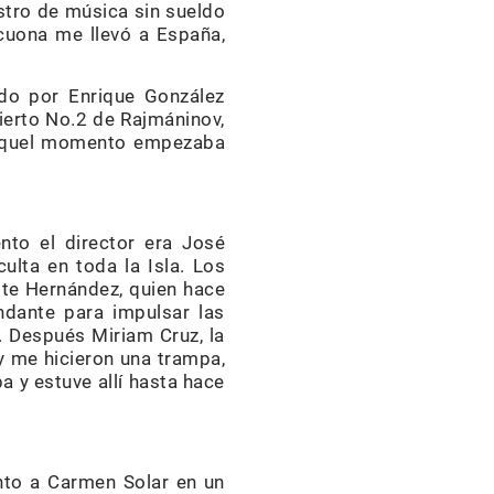
stro de música sin sueldo
ecuona me llevó a España,
ido por Enrique González
cierto No.2 de Rajmáninov,
n aquel momento empezaba
nto el director era José
ulta en toda la Isla. Los
te Hernández, quien hace
ndante para impulsar las
. Después Miriam Cruz, la
y me hicieron una trampa,
 y estuve allí hasta hace
junto a Carmen Solar en un