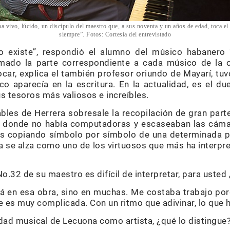
vivo, lúcido, un discípulo del maestro que, a sus noventa y un años de edad, toca el
siempre”. Fotos: Cortesía del entrevistado
o existe”, respondió el alumno del músico habanero 
emado la parte correspondiente a cada músico de la 
car, explica el también profesor oriundo de Mayarí, tuv
o aparecía en la escritura. En la actualidad, es el du
 tesoros más valiosos e increíbles.
ables de Herrera sobresale la recopilación de gran part
s donde no había computadoras y escaseaban las cáma
cas copiando símbolo por símbolo de una determinada 
a se alza como uno de los virtuosos que más ha interpre
.32 de su maestro es difícil de interpretar, para usted
stá en esa obra, sino en muchas. Me costaba trabajo por
 es muy complicada. Con un ritmo que adivinar, lo que hab
idad musical de Lecuona como artista, ¿qué lo distingue