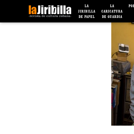
LA
LA
PO
JIRIBILLA
CARICATURA
DE PAPEL
DE GUARDIA