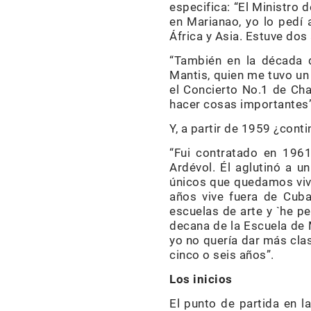
especifica: “El Ministro
en Marianao, yo lo pedí 
África y Asia. Estuve dos 
“También en la década d
Mantis, quien me tuvo un 
el Concierto No.1 de Ch
hacer cosas importantes”
Y, a partir de 1959 ¿con
“Fui contratado en 1961
Ardévol. Él aglutinó a u
únicos que quedamos viv
años vive fuera de Cuba
escuelas de arte y `he p
decana de la Escuela de 
yo no quería dar más cla
cinco o seis años”.
Los inicios
El punto de partida en la