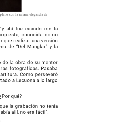
 piano con la misma elegancia de
“y ahí fue cuando me la
orquesta, conocida como
o que realizar una versión
eño de “Del Manglar” y la
e de la obra de su mentor
ras fotográficas. Pasaba
partitura. Como perseveró
tado a Lecuona a lo largo
 ¿Por qué?
que la grabación no tenía
ía allí, no era fácil”.
?