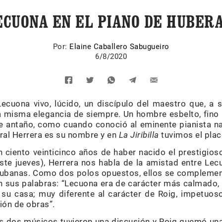
ECUONA EN EL PIANO DE HUBER
Por:
Elaine Caballero Sabugueiro
6/8/2020
ecuona vivo, lúcido, un discípulo del maestro que, a 
a misma elegancia de siempre. Un hombre esbelto, fino 
e antaño, como cuando conoció al eminente pianista n
ral Herrera es su nombre y en
La Jiribilla
tuvimos el place
ciento veinticinco años de haber nacido el prestigios
ste jueves), Herrera nos habla de la amistad entre Lec
cubanas. Como dos polos opuestos, ellos se complemen
an sus palabras: “Lecuona era de carácter más calmado, 
a su casa; muy diferente al carácter de Roig, impetuoso
ón de obras”.
los dos músicos tuvieron una discusión y Roig quemó u