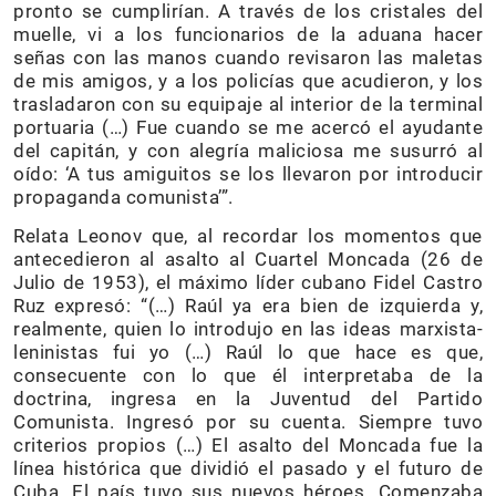
pronto se cumplirían. A través de los cristales del
muelle, vi a los funcionarios de la aduana hacer
señas con las manos cuando revisaron las maletas
de mis amigos, y a los policías que acudieron, y los
trasladaron con su equipaje al interior de la terminal
portuaria (…) Fue cuando se me acercó el ayudante
del capitán, y con alegría maliciosa me susurró al
oído: ‘A tus amiguitos se los llevaron por introducir
propaganda comunista’”.
Relata Leonov que, al recordar los momentos que
antecedieron al asalto al Cuartel Moncada (26 de
Julio de 1953), el máximo líder cubano Fidel Castro
Ruz expresó: “(…) Raúl ya era bien de izquierda y,
realmente, quien lo introdujo en las ideas marxista-
leninistas fui yo (…) Raúl lo que hace es que,
consecuente con lo que él interpretaba de la
doctrina, ingresa en la Juventud del Partido
Comunista. Ingresó por su cuenta. Siempre tuvo
criterios propios (…) El asalto del Moncada fue la
línea histórica que dividió el pasado y el futuro de
Cuba. El país tuvo sus nuevos héroes. Comenzaba