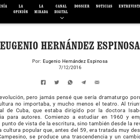
ESÍA
LA
LA
CANAL
DOSSIER
NOTICIAS
ENTREVIST
OPINIÓN
MIRADA
DIGITAL
EUGENIO HERNÁNDEZ ESPINOS
Por:
Eugenio Hernández Espinosa
7/12/2016
Revolución, pero jamás pensé que sería dramaturgo po
ultura no importaba, y mucho menos el teatro. Al triunf
l de Cuba, que estaba dirigido por la doctora Isabe
ia para autores. Comienzo a estudiar en 1960 y emp
 punto de vista de la escritura, sino también desde la re
cultura popular que, antes del 59, era tratada muy d
 Campesino, se produce una trascendencia y un cambio 