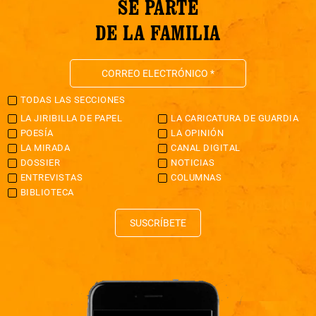
SÉ PARTE
DE LA FAMILIA
TODAS LAS SECCIONES
LA JIRIBILLA DE PAPEL
LA CARICATURA DE GUARDIA
POESÍA
LA OPINIÓN
LA MIRADA
CANAL DIGITAL
DOSSIER
NOTICIAS
ENTREVISTAS
COLUMNAS
BIBLIOTECA
SUSCRÍBETE