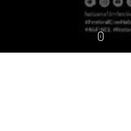
n La Habana!
cine latinoamericano en un
nuestra región.