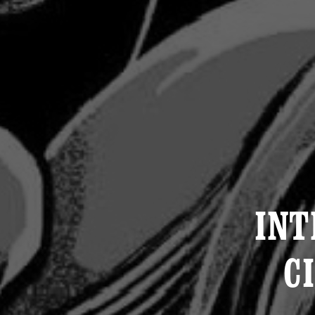
INT
C