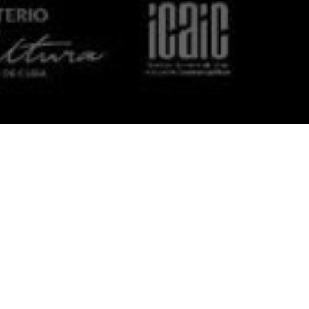
¡Prepárense para el 46º 
Del 4 al 14 de diciembre 
evento lleno de proyeccio
No te pierdas la oportuni