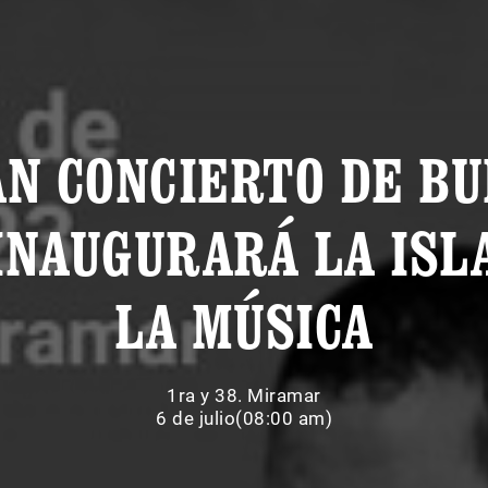
N CONCIERTO DE B
INAUGURARÁ LA ISL
LA MÚSICA
1ra y 38. Miramar
6 de julio(08:00 am)