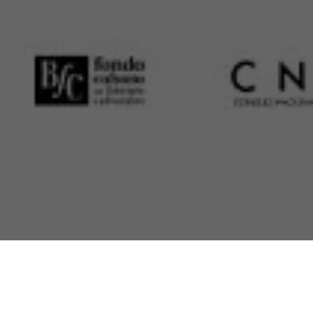
En la Galería 23 y 12, en El Vedado, está expuesta
desde el pasado 30 de mayo “Ingravidez”, muestra
personal de Ramiro Zardoya.