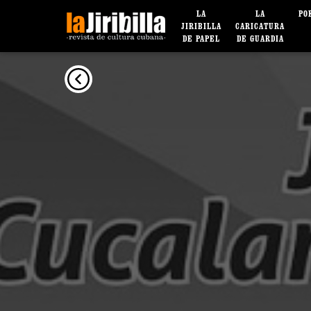
LA
LA
PO
JIRIBILLA
CARICATURA
DE PAPEL
DE GUARDIA