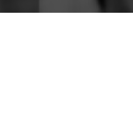
Como cada 26 de mayo, en conmemoración al
natalicio de Don Felipe Poey y Aloy, El Museo Felipe
Poey los invita a reunirnos en el Patio de Los
Laureles en uno de los actos públicos más antiguos
de la Universidad de La Habana: «La Oración a
Poey».
En esta ocasión fungirá como oradora la Dra. C Julia
Azanza Ricardo, Profesora e Investigadora Titular
del Centro de Investigaciones Marinas (CIM-UH).
¿TE GUSTA ESTE CONTENIDO?