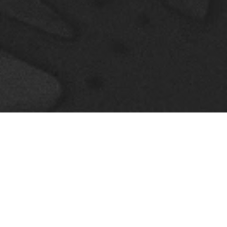
 próximos se realizará en el Centro Cultural Bertolt Bre
tivo para la INCLUSIÓN, organizado por IRREVERENC
rama ACERCA de la Consejería Cultural de la Embajad
acional de las Artes Escénicas y el Ministerio de 
listas españoles: Teresa G. Valenzuela, Eiden Sánchez