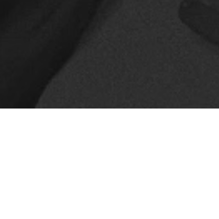
Del 8 al 12 de septiembre
Taller Movimiento Crea
acompañamiento del prog
auspicio del Consejo N
participación de especia
Cuba).