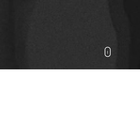
cht la Tercera Edición del
IA Producciones, con el
a de España en Cuba y el
Cultura de Cuba, con la
 y Eva González (España –