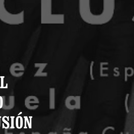
EL
O
USIÓN