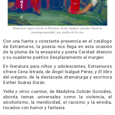
Humanos
logra recrear la Historia, desde tiempos pasados hasta la
contemporaneidad, por medio de la risa.
Con una fuerte y constante presencia en el catálogo
de Extramuros, la poesía nos llega en esta ocasión
de la pluma de la ensayista y poeta Caridad Atencio
y su cuaderno poético
Desplazamiento al margen
.
En literatura para niños y adolescentes, Extramuros
ofrece
Cena letrada
, de Ángel Isalgué Pérez, y
El libro
del orégano
, de la destacada dramaturga y escritora
Esther Suárez Durán.
Yetka y otros cuentos
, de Madalina Cobián González,
aborda temas universales como la violencia, el
alcoholismo, la mendicidad, el racismo y la envidia,
tocados con humor y fantasía.