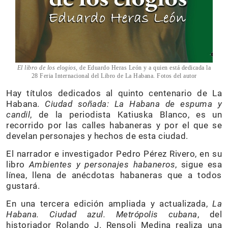
El libro de los elogios,
de Eduardo Heras León y a quien está dedicada la
28 Feria Internacional del Libro de La Habana. Fotos del autor
Hay títulos dedicados al quinto centenario de La
Habana.
Ciudad soñada: La Habana de espuma y
candil
, de la periodista Katiuska Blanco, es un
recorrido por las calles habaneras y por el que se
develan personajes y hechos de esta ciudad.
El narrador e investigador Pedro Pérez Rivero, en su
libro
Ambientes y personajes habaneros
, sigue esa
línea, llena de anécdotas habaneras que a todos
gustará.
En una tercera edición ampliada y actualizada,
La
Habana. Ciudad azul. Metrópolis cubana
, del
historiador Rolando J. Rensoli Medina realiza una