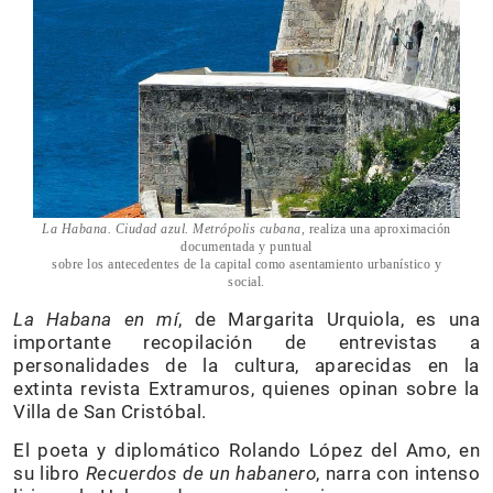
La Habana. Ciudad azul. Metrópolis cubana
, realiza una aproximación
documentada y puntual
sobre los antecedentes de la capital como asentamiento urbanístico y
social.
La Habana en mí
, de Margarita Urquiola, es una
importante recopilación de entrevistas a
personalidades de la cultura, aparecidas en la
extinta revista Extramuros, quienes opinan sobre la
Villa de San Cristóbal.
El poeta y diplomático Rolando López del Amo, en
su libro
Recuerdos de un habanero
, narra con intenso