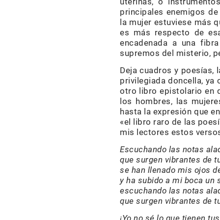
uterinas, o instrumento
principales enemigos de 
la mujer estuviese más qu
es más respecto de esa
encadenada a una fibra 
supremos del misterio, pe
Deja cuadros y poesías, l
privilegiada doncella, ya
otro libro epistolario e
los hombres, las mujere
hasta la expresión que en
«el libro raro de las poe
mis lectores estos verso
Escuchando las notas ala
que surgen vibrantes de tu
se han llenado mis ojos d
y ha subido a mi boca un s
escuchando las notas ala
que surgen vibrantes de tu
¡Yo no sé lo que tienen tu