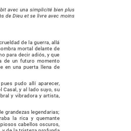
bit avec una simplicité bien plus
rès de Dieu et se livre avec moins
rueldad de la guerra, allá
a sombra mortal delante de
o para decir adiós, y que
za de un futuro momento
se en una puerta llena de
pues pudo allí aparecer,
 Casal, y al lado suyo, su
ral y vibradora y artista,
 de grandezas legendarias;
raba la rica y quemante
copiosos cabellos oscuros,
 y de la tristeza profunda