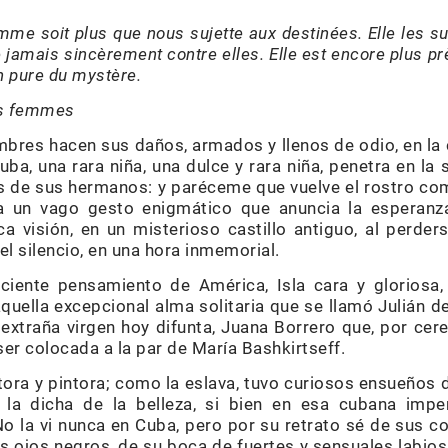
mme soit plus que nous sujette aux destinées. Elle les su
te jamais sincèrement contre elles. Elle est encore plus p
on pure du mystère.
es femmes
mbres hacen sus daños, armados y llenos de odio, en la c
Cuba, una rara niña, una dulce y rara niña, penetra en l
os de sus hermanos: y paréceme que vuelve el rostro com
a un vago gesto enigmático que anuncia la esperan
ca visión, en un misterioso castillo antiguo, al perder
el silencio, en una hora inmemorial.
ciente pensamiento de América, Isla cara y gloriosa, 
quella excepcional alma solitaria que se llamó Julián del
extraña virgen hoy difunta, Juana Borrero que, por cereb
er colocada a la par de María Bashkirtseff.
tora y pintora; como la eslava, tuvo curiosos ensueños
 la dicha de la belleza, si bien en esa cubana impe
No la vi nunca en Cuba, pero por su retrato sé de sus 
 ojos negros, de su boca de fuertes y sensuales labios,