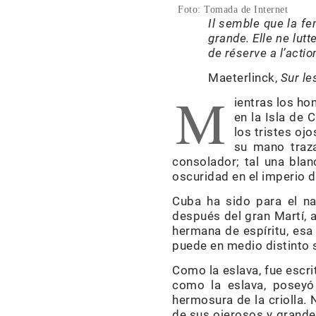
Foto: Tomada de Internet
Il semble que la fe
grande. Elle ne lut
de réserve a l’acti
Maeterlinck,
Sur l
M
ientras los ho
en la Isla de 
los tristes oj
su mano traz
consolador; tal una blan
oscuridad en el imperio d
Cuba ha sido para el na
después del gran Martí, a
hermana de espíritu, esa 
puede en medio distinto s
Como la eslava, fue escri
como la eslava, poseyó
hermosura de la criolla. 
de sus ojerosos y grandes