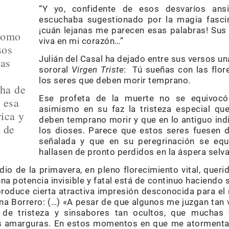
“Y yo, confidente de esos desvaríos ansi
escuchaba sugestionado por la magia fasci
¡cuán lejanas me parecen esas palabras! Sus
 como
viva en mi corazón…”
sos
Julián del Casal ha dejado entre sus versos un
zas
sororal
Virgen Triste
: Tú sueñas con las flor
los seres que deben morir temprano.
cha de
Ese profeta de la muerte no se equivocó.
n esa
asimismo en su faz la tristeza especial qu
ica y
deben temprano morir y que en lo antiguo indi
 de
los dioses. Parece que estos seres fuesen d
señalada y que en su peregrinación se eq
hallasen de pronto perdidos en la áspera selva
io de la primavera, en pleno florecimiento vital, queri
una potencia invisible y fatal está de continuo haciendo
produce cierta atractiva impresión desconocida para el
ana Borrero: (…) «A pesar de que algunos me juzgan tan 
de tristeza y sinsabores tan ocultos, que muchas 
s amarguras. En estos momentos en que me atormenta