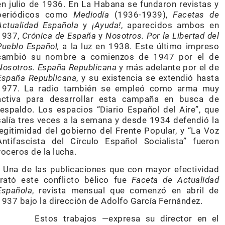
en julio de 1936. En La Habana se fundaron revistas y
periódicos como
Mediodía
(1936-1939),
Facetas de
Actualidad Española
y
¡Ayuda!
, aparecidos ambos en
1937,
Crónica de España
y
Nosotros. Por la Libertad del
Pueblo Español,
a la luz en 1938. Este último impreso
cambió su nombre a comienzos de 1947 por el de
Nosotros. España Republicana
y más adelante por el de
España Republicana
, y su existencia se extendió hasta
1977. La radio también se empleó como arma muy
activa para desarrollar esta campaña en busca de
respaldo. Los espacios “Diario Español del Aire”, que
salía tres veces a la semana y desde 1934 defendió la
legitimidad del gobierno del Frente Popular, y “La Voz
Antifascista del Círculo Español Socialista” fueron
voceros de la lucha.
Una de las publicaciones que con mayor efectividad
trató este conflicto bélico fue
Faceta de Actualidad
Española
, revista mensual que comenzó en abril de
1937 bajo la dirección de Adolfo García Fernández.
Estos trabajos —expresa su director en el