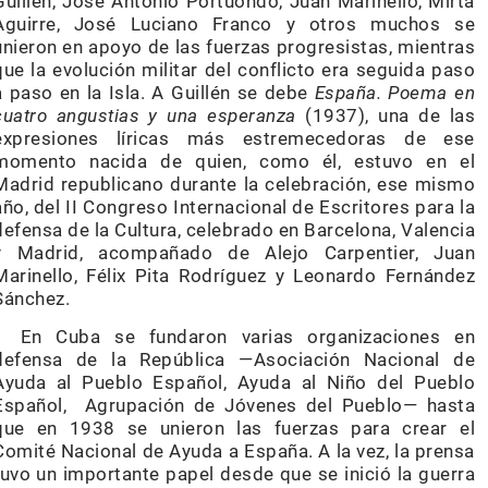
Guillén, José Antonio Portuondo, Juan Marinello, Mirta
Aguirre, José Luciano Franco y otros muchos se
unieron en apoyo de las fuerzas progresistas, mientras
que la evolución militar del conflicto era seguida paso
a paso en la Isla. A Guillén se debe
España. Poema en
cuatro angustias y una esperanza
(1937), una de las
expresiones líricas más estremecedoras de ese
momento nacida de quien, como él, estuvo en el
Madrid republicano durante la celebración, ese mismo
año, del II Congreso Internacional de Escritores para la
defensa de la Cultura, celebrado en Barcelona, Valencia
y Madrid, acompañado de Alejo Carpentier, Juan
Marinello, Félix Pita Rodríguez y Leonardo Fernández
Sánchez.
En Cuba se fundaron varias organizaciones en
defensa de la República —Asociación Nacional de
Ayuda al Pueblo Español, Ayuda al Niño del Pueblo
Español, Agrupación de Jóvenes del Pueblo— hasta
que en 1938 se unieron las fuerzas para crear el
Comité Nacional de Ayuda a España. A la vez, la prensa
tuvo un importante papel desde que se inició la guerra