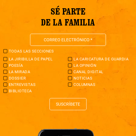
SÉ PARTE
DE LA FAMILIA
TODAS LAS SECCIONES
LA JIRIBILLA DE PAPEL
LA CARICATURA DE GUARDIA
POESÍA
LA OPINIÓN
LA MIRADA
CANAL DIGITAL
DOSSIER
NOTICIAS
ENTREVISTAS
COLUMNAS
BIBLIOTECA
SUSCRÍBETE