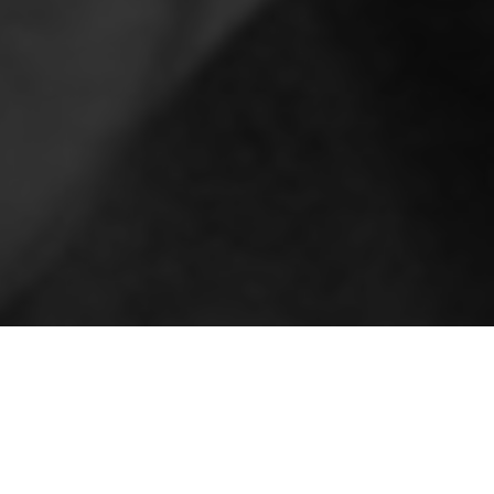
En la tarde de hoy, a la
Delgado, sobrino nieto de
Egresado de la Escuela N
a ser primer trompeta d