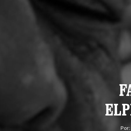
F
ELP
Por