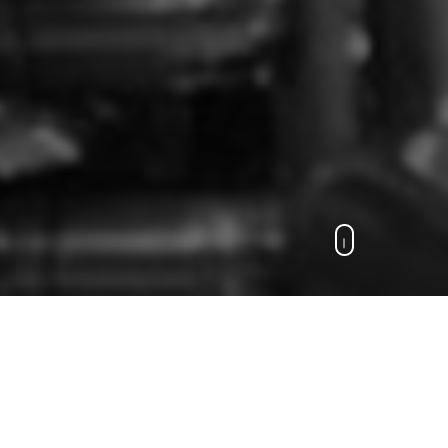
o cubano Elpidio Chapotín
on apenas 14 años y llegó
n Cuba, entre las cuales