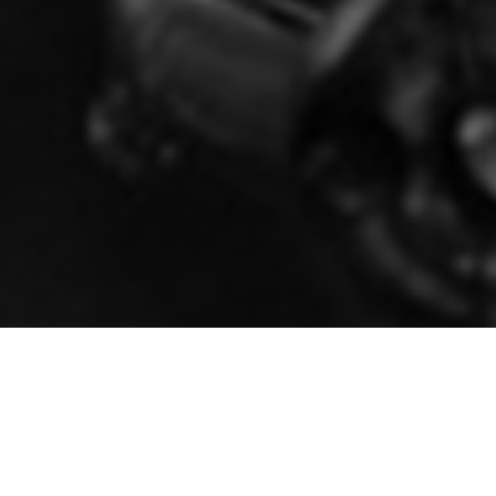
 edad 70 años, falleció en La Habana el destacado músic
l legendario trompetista cubano Felix Chapotín.
acional de Arte de Cuba, comenzó su vida profesional c
e varias formaciones orquestales de primer nivel e