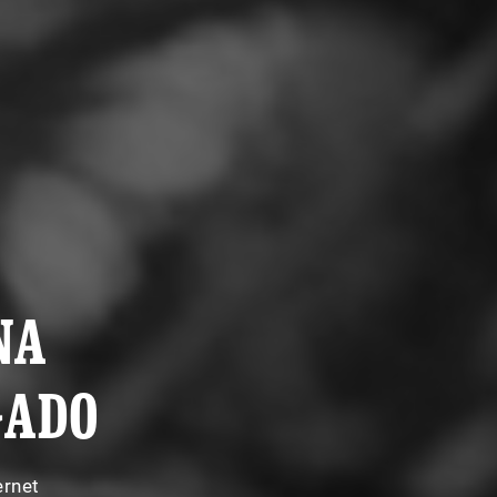
NA
GADO
ernet