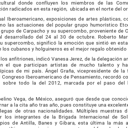
ocultural donde confluyen los miembros de las Com
ión radicados en esta región, ubicada en el norte del o
al Iberoamericano, exposiciones de artes plásticas, c
mo las actuaciones del popular grupo humorístico Etc
 el grupo de Carpacho y su supercombo, proveniente de 
ral desarrollado del 24 al 30 de octubre. Roberto Ma
u supercombo, significó la emoción que sintió en esta
e los cubanos y holguineros es el mejor regalo obtenido 
 los anfitriones, indicó Vanesa Jerez, de la delegación ar
en el que participan artistas de mucho talento y ha
ípicas de mi país. Ángel Graña, vicepresidente de la
II Congreso Iberoamericano de Pensamiento, recordó c
es, sobre todo la del 2012, marcada por el paso del
elino Vega, de México, aseguró que desde que conoció
rnar a la cita año tras año, pues constituye una excelen
legas de otras nacionalidades. Múltiples muestras 
 los integrantes de la Brigada Internacional de So
pios de Antilla, Banes y Gibara, esta última la más 