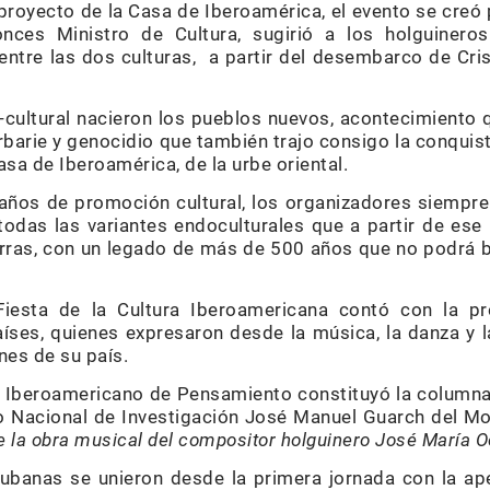
proyecto de la Casa de Iberoamérica, el evento se creó
nces Ministro de Cultura, sugirió a los holguinero
 entre las dos culturas, a partir del desembarco de Cri
cultural nacieron los pueblos nuevos, acontecimiento q
arbarie y genocidio que también trajo consigo la conquist
asa de Iberoamérica, de la urbe oriental.
años de promoción cultural, los organizadores siempre 
 todas las variantes endoculturales que a partir de ese
rras, con un legado de más de 500 años que no podrá 
 Fiesta de la Cultura Iberoamericana contó con la 
ses, quienes expresaron desde la música, la danza y l
nes de su país.
Iberoamericano de Pensamiento constituyó la columna 
o Nacional de Investigación José Manuel Guarch del Mo
e la obra musical del compositor holguinero José María 
ubanas se unieron desde la primera jornada con la ape