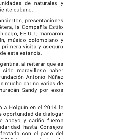
unidades de naturales y
riente cubano.
onciertos, presentaciones
étera, la Compañía Estilo
Chicago, EE.UU.; marcaron
rín, músico colombiano y
 primera visita y aseguró
de esta estancia.
gentina, al reiterar que es
 sido maravilloso haber
 fundación Antonio Núñez
on mucho cariño varias de
 huracán Sandy por esos
 a Holguín en el 2014 le
te oportunidad de dialogar
de apoyo y cariño fueron
lidaridad hasta Consejos
afectada con el paso del