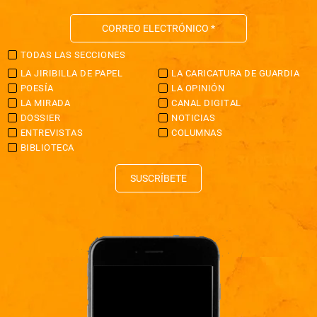
TODAS LAS SECCIONES
LA JIRIBILLA DE PAPEL
LA CARICATURA DE GUARDIA
POESÍA
LA OPINIÓN
LA MIRADA
CANAL DIGITAL
DOSSIER
NOTICIAS
ENTREVISTAS
COLUMNAS
BIBLIOTECA
SUSCRÍBETE