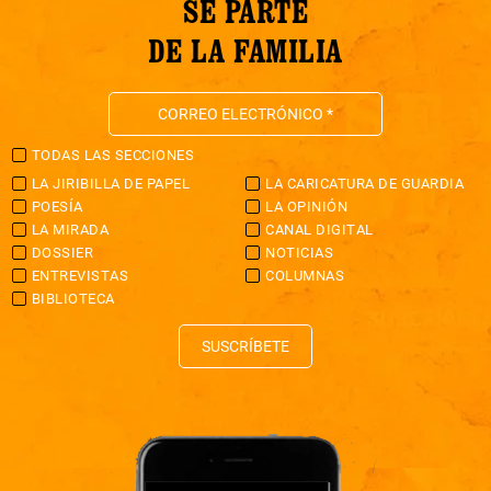
SÉ PARTE
DE LA FAMILIA
TODAS LAS SECCIONES
LA JIRIBILLA DE PAPEL
LA CARICATURA DE GUARDIA
POESÍA
LA OPINIÓN
LA MIRADA
CANAL DIGITAL
DOSSIER
NOTICIAS
ENTREVISTAS
COLUMNAS
BIBLIOTECA
SUSCRÍBETE