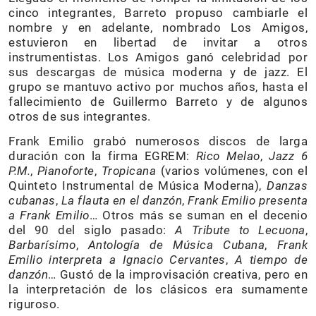
cinco integrantes, Barreto propuso cambiarle el
nombre y en adelante, nombrado Los Amigos,
estuvieron en libertad de invitar a otros
instrumentistas. Los Amigos ganó celebridad por
sus descargas de música moderna y de jazz. El
grupo se mantuvo activo por muchos años, hasta el
fallecimiento de Guillermo Barreto y de algunos
otros de sus integrantes.
Frank Emilio grabó numerosos discos de larga
duración con la firma EGREM:
Rico Melao
,
Jazz 6
P.M.
,
Pianoforte
,
Tropicana
(varios volúmenes, con el
Quinteto Instrumental de Música Moderna),
Danzas
cubanas
,
La flauta en el danzón
,
Frank Emilio presenta
a Frank Emilio
… Otros más se suman en el decenio
del 90 del siglo pasado:
A Tribute to Lecuona
,
Barbarísimo
,
Antología de Música Cubana
,
Frank
Emilio interpreta a Ignacio Cervantes
,
A tiempo de
danzón
… Gustó de la improvisación creativa, pero en
la interpretación de los clásicos era sumamente
riguroso.