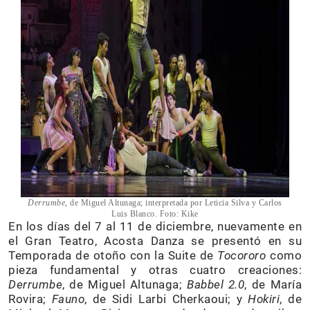
Derrumbe
, de Miguel Altunaga; interpretada por Leticia Silva y Carlos
Luis Blanco. Foto: Kike
En los días del 7 al 11 de diciembre, nuevamente en
el Gran Teatro, Acosta Danza se presentó en su
Temporada de otoño con la Suite de
Tocororo
como
pieza fundamental y otras cuatro creaciones:
Derrumbe
, de Miguel Altunaga;
Babbel 2.0
, de María
Rovira;
Fauno
, de Sidi Larbi Cherkaoui; y
Hokiri
, de