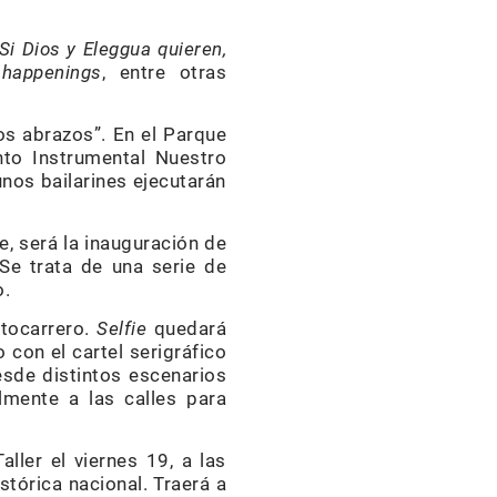
Si Dios y Eleggua quieren,
y
happenings
, entre otras
s abrazos”. En el Parque
nto Instrumental Nuestro
nos bailarines ejecutarán
he, será la inauguración de
 Se trata de una serie de
o.
rtocarrero.
Selfie
quedará
 con el cartel serigráfico
esde distintos escenarios
lmente a las calles para
ller el viernes 19, a las
tórica nacional. Traerá a