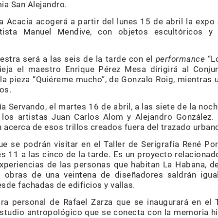
ia San Alejandro.
La Acacia acogerá a partir del lunes 15 de abril la expo
rtista Manuel Mendive, con objetos escultóricos 
stra será a las seis de la tarde con el
performance
“Lo
eja el maestro Enrique Pérez Mesa dirigirá al Conju
 la pieza “Quiéreme mucho”, de Gonzalo Roig, mientras u
os.
ía Servando, el martes 16 de abril, a las siete de la noc
 los artistas Juan Carlos Alom y Alejandro González.
 acerca de esos trillos creados fuera del trazado urban
e se podrán visitar en el Taller de Serigrafía René Po
ves 11 a las cinco de la tarde. Es un proyecto relacionado
experiencias de las personas que habitan La Habana, d
 obras de una veintena de diseñadores saldrán igua
esde fachadas de edificios y vallas.
a personal de Rafael Zarza que se inaugurará en el Ta
estudio antropológico que se conecta con la memoria his