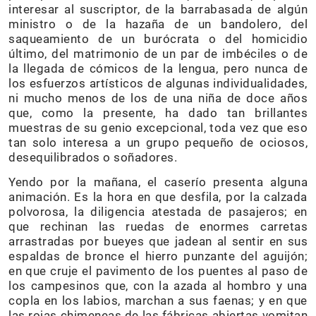
interesar al suscriptor, de la barrabasada de algún
ministro o de la hazaña de un bandolero, del
saqueamiento de un burócrata o del homicidio
último, del matrimonio de un par de imbéciles o de
la llegada de cómicos de la lengua, pero nunca de
los esfuerzos artísticos de algunas individualidades,
ni mucho menos de los de una niña de doce años
que, como la presente, ha dado tan brillantes
muestras de su genio excepcional, toda vez que eso
tan solo interesa a un grupo pequeño de ociosos,
desequilibrados o soñadores.
Yendo por la mañana, el caserío presenta alguna
animación. Es la hora en que desfila, por la calzada
polvorosa, la diligencia atestada de pasajeros; en
que rechinan las ruedas de enormes carretas
arrastradas por bueyes que jadean al sentir en sus
espaldas de bronce el hierro punzante del aguijón;
en que cruje el pavimento de los puentes al paso de
los campesinos que, con la azada al hombro y una
copla en los labios, marchan a sus faenas; y en que
las rojas chimeneas de las fábricas abiertas vomitan