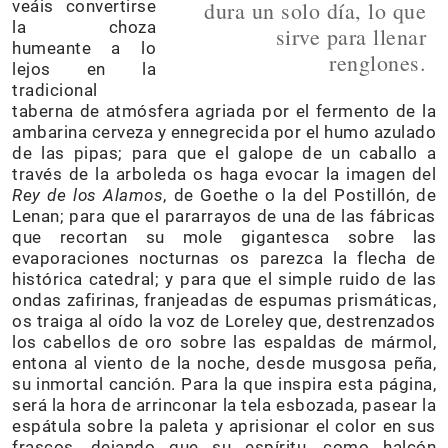
veáis convertirse
dura un solo día, lo que
la choza
sirve para llenar
humeante a lo
renglones.
lejos en la
tradicional
taberna de atmósfera agriada por el fermento de la
ambarina cerveza y ennegrecida por el humo azulado
de las pipas; para que el galope de un caballo a
través de la arboleda os haga evocar la imagen del
Rey de los Alamos
, de Goethe o la del Postillón, de
Lenan; para que el pararrayos de una de las fábricas
que recortan su mole gigantesca sobre las
evaporaciones nocturnas os parezca la flecha de
histórica catedral; y para que el simple ruido de las
ondas zafirinas, franjeadas de espumas prismáticas,
os traiga al oído la voz de Loreley que, destrenzados
los cabellos de oro sobre las espaldas de mármol,
entona al viento de la noche, desde musgosa peña,
su inmortal canción. Para la que inspira esta página,
será la hora de arrinconar la tela esbozada, pasear la
espátula sobre la paleta y aprisionar el color en sus
frascos, dejando que su espíritu, como halcón