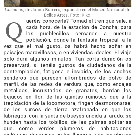
Las niñas
, de Juana Borrero, expuesto en el Museo Nacional de
Bellas Artes. Foto: Kike
Q
ueréis conocerla? Tomad el tren que sale, a
cada hora, de la estación de Concha, para
los pueblecillos cercanos a nuestra
población, donde la fantasía tropical, a la
vez que el mal gusto, os habrá hecho soñar en
paisajes maravillosos, o en viviendas ideales. El viaje
solo dura algunos minutos. Tan corta duración os
preservará, si tenéis gustos de ciudadanos de la
contemplación, fatigosa e insípida, de los anchos
senderos que parecen alfombrados de polvo de
marfil, de las redes de verdura que, como encajes
metálicos, incrustados de granates, bordan los
bejucos en flor, de las quintas ruinosas que a la
trepidación de la locomotora, fingen desmoronarse,
de los surcos de tierra azafranada en que los
labriegos, con la yunta de bueyes uncida al arado, se
hunden hasta los tobillos, de las palmas solitarias
que, como verdes plumeros de habitaciones
ciclópeas, desmayan en las llanuras y de las chozas