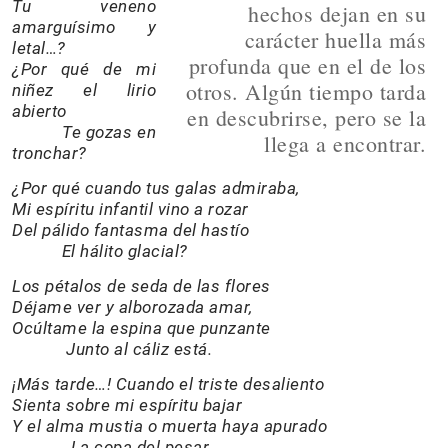
Tu veneno
hechos dejan en su
amarguísimo y
carácter huella más
letal…?
profunda que en el de los
¿Por qué de mi
otros. Algún tiempo tarda
niñez el lirio
abierto
en descubrirse, pero se la
Te gozas en
llega a encontrar.
tronchar?
¿Por qué cuando tus galas admiraba,
Mi espíritu infantil vino a rozar
Del pálido fantasma del hastío
El hálito glacial?
Los pétalos de seda de las flores
Déjame ver y alborozada amar,
Ocúltame la espina que punzante
Junto al cáliz está.
¡Más tarde…! Cuando el triste desaliento
Sienta sobre mi espíritu bajar
Y el alma mustia o muerta haya apurado
La copa del pesar,