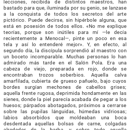
lecciones, recibida de distintos maestros, han
bastado para que, iluminada por su genio, se lanzase
a la conquista de todos los secretos del arte
pictórico. Puede decirse, sin hipérbole alguna, que
está en posesión de todos ellos. «No me explique
teorías, porque son inútiles para mí —le decía
recientemente a Menocal—, pinte un poco en esa
tela y así lo entenderé mejor». Y, en efecto, al
segundo día, la discípula sorprendió al maestro con
un boceto incomparable. Muchas personas lo han
admirado más tarde en el Salón Pola. Era una
cabeza de viejo, preparada en rojo, donde se
encontraban trozos soberbios. Aquella calva
amarfilada, cubierta de grueso pañuelo, bajo cuyos
bordes surgían mechones de cabellos grises;
aquella frente rugosa, deprimida hondamente en las
sienes, donde la piel parecía acabada de pegar a los
huesos; párpados abotagados, próximos a cerrarse
sobre las pupilas lánguidas, húmedas vidriosas;
labios absorbidos que moldeaban una boca
desdentada aquellas bolsas de carne, colgadas
alrededor de la barba, y sobre todo aquella