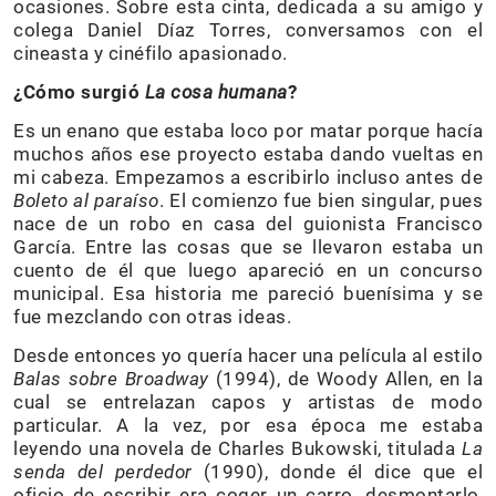
ocasiones. Sobre esta cinta, dedicada a su amigo y
colega Daniel Díaz Torres, conversamos con el
cineasta y cinéfilo apasionado.
¿Cómo surgió
La cosa humana
?
Es un enano que estaba loco por matar porque hacía
muchos años ese proyecto estaba dando vueltas en
mi cabeza. Empezamos a escribirlo incluso antes de
Boleto al paraíso
. El comienzo fue bien singular, pues
nace de un robo en casa del guionista Francisco
García. Entre las cosas que se llevaron estaba un
cuento de él que luego apareció en un concurso
municipal. Esa historia me pareció buenísima y se
fue mezclando con otras ideas.
Desde entonces yo quería hacer una película al estilo
Balas sobre Broadway
(1994), de Woody Allen, en la
cual se entrelazan capos y artistas de modo
particular. A la vez, por esa época me estaba
leyendo una novela de Charles Bukowski, titulada
La
senda del perdedor
(1990), donde él dice que el
oficio de escribir era coger un carro, desmontarlo,