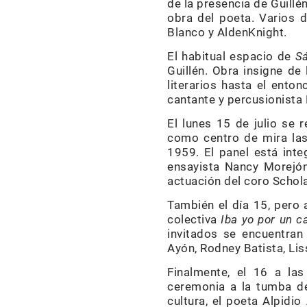
de la presencia de Guillé
obra del poeta. Varios 
Blanco y AldenKnight.
El habitual espacio de
Sá
Guillén. Obra insigne de
literarios hasta el ento
cantante y percusionista
El lunes 15 de julio se r
como centro de mira las
1959. El panel está inte
ensayista Nancy Morejón 
actuación del coro Schola
También el día 15, pero a
colectiva
Iba yo por un 
invitados se encuentran
Ayón, Rodney Batista, Li
Finalmente, el 16 a la
ceremonia a la tumba de
cultura, el poeta Alpidio