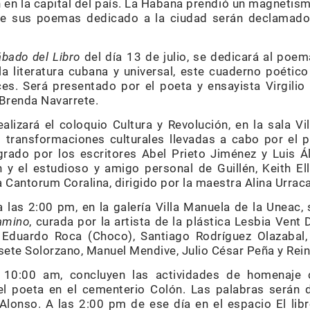
n en la capital del país. La Habana prendió un magnetismo
de sus poemas dedicado a la ciudad serán declamados
bado del Libro
del día 13 de julio, se dedicará al poe
 la literatura cubana y universal, este cuaderno poéti
nces. Será presentado por el poeta y ensayista Virgili
 Brenda Navarrete.
ealizará el coloquio Cultura y Revolución, en la sala V
 transformaciones culturales llevadas a cabo por el p
grado por los escritores Abel Prieto Jiménez y Luis Ál
y el estudioso y amigo personal de Guillén, Keith Elli
 Cantorum Coralina, dirigido por la maestra Alina Urraca
 las 2:00 pm, en la galería Villa Manuela de la Uneac,
camino
, curada por la artista de la plástica Lesbia Vent 
 Eduardo Roca (Choco), Santiago Rodríguez Olazabal,
ssete Solorzano, Manuel Mendive, Julio César Peña y Rei
s 10:00 am, concluyen las actividades de homenaje 
l poeta en el cementerio Colón. Las palabras serán d
 Alonso. A las 2:00 pm de ese día en el espacio El lib