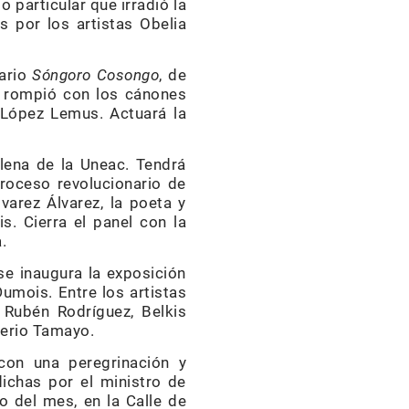
 particular que irradió la
 por los artistas Obelia
mario
Sóngoro Cosongo
, de
co rompió con los cánones
o López Lemus. Actuará la
illena de la Uneac. Tendrá
roceso revolucionario de
varez Álvarez, la poeta y
s. Cierra el panel con la
.
 se inaugura la exposición
Dumois. Entre los artistas
 Rubén Rodríguez, Belkis
nerio Tamayo.
con una peregrinación y
ichas por el ministro de
ro del mes, en la Calle de