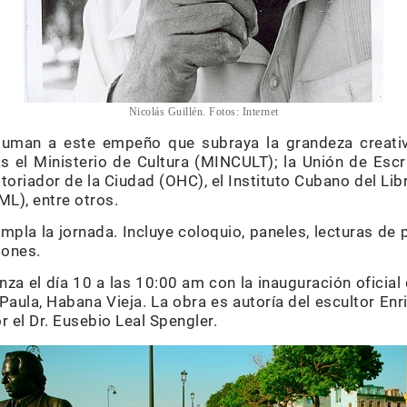
Nicolás Guillén. Fotos: Internet
 suman a este empeño que subraya la grandeza creat
as el Ministerio de Cultura (MINCULT); la Unión de Esc
storiador de la Ciudad (OHC), el Instituto Cubano del Libr
L), entre otros.
pla la jornada. Incluye coloquio, paneles, lecturas de 
iones.
enza el día 10 a las 10:00 am con la inauguración ofici
Paula, Habana Vieja. La obra es autoría del escultor En
r el Dr. Eusebio Leal Spengler.