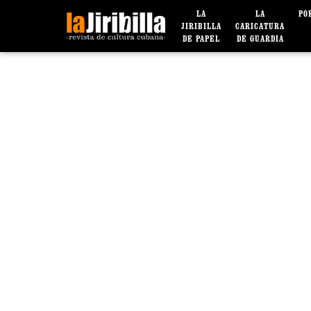
LA
LA
PO
JIRIBILLA
CARICATURA
DE PAPEL
DE GUARDIA