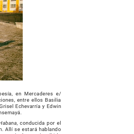
oesía, en Mercaderes e/
ones, entre ellos Basilia
Grisel Echevarría y Edwin
ensemayá.
 Habana
, conducida por el
n. Allí se estará hablando