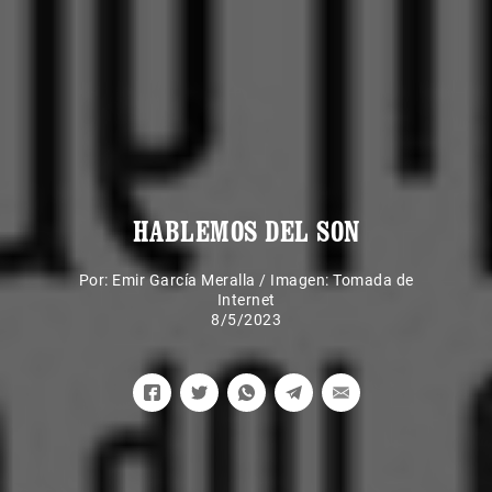
HABLEMOS DEL SON
Por:
Emir García Meralla
/
Imagen: Tomada de
Internet
8/5/2023