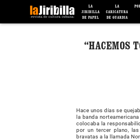
LA
LA
PO
JIRIBILLA
CARICATURA
DE PAPEL
DE GUARDIA
“HACEMOS T
Hace unos días se quejab
la banda norteamericana 
colocaba la responsabilid
por un tercer plano, la
bravatas a la llamada No