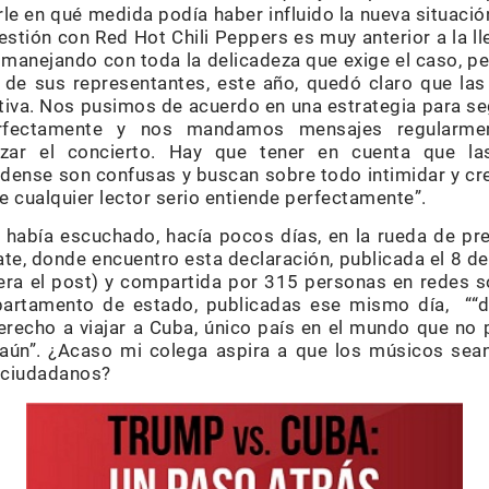
le en qué medida podía haber influido la nueva situació
estión con Red Hot Chili Peppers es muy anterior a la l
 manejando con toda la delicadeza que exige el caso, pe
a de sus representantes, este año, quedó claro que l
iativa. Nos pusimos de acuerdo en una estrategia para s
rfectamente y nos mandamos mensajes regularmen
izar el concierto. Hay que tener en cuenta que l
dense son confusas y buscan sobre todo intimidar y cre
ue cualquier lector serio entiende perfectamente”.
 había escuchado, hacía pocos días, en la rueda de pr
ate, donde encuentro esta declaración, publicada el 8 
era el post) y compartida por 315 personas en redes soc
partamento de estado, publicadas ese mismo día, ““d
recho a viajar a Cuba, único país en el mundo que no p
 aún”. ¿Acaso mi colega aspira a que los músicos sea
s ciudadanos?