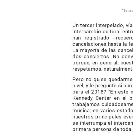
“Tenem
Un tercer interpelado, ví
intercambio cultural ent
han registrado ‒recue
cancelaciones hasta la f
La mayoría de las cance
dos conciertos. No conv
porque, en general, nues
respetamos, naturalmente
Pero no quise quedarme c
nivel, y le pregunté si a
para el 2018? “En este 
Kennedy Center en el p
trabajamos cuidadosament
música; en varios estad
nuestros principales ev
se interrumpa el interc
primera persona de toda 