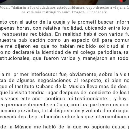
 Vidal: “dañarán a los ciudadanos estadounidenses, cuyo derecho a viajar a 
se verá más restringido aún”. Imagen: Cubadebate
o con el autor de la queja y le prometí buscar infor
penas horas, con relativa facilidad, ubicando entre l
respuestas recibidas. En realidad hablé con varios f
nuestra publicación como un espacio útil para comu
e me dijeron es que no habían recibido solicitud al 
 no declararé la identidad de mi colega periodista, 
nstitucionales, que fueron varios y manejaron en tod
a mi primer interlocutor fue, obviamente, sobre la vis
ía de algunas negociaciones al respecto, si bien no
que el Instituto Cubano de la Música lleva más de dos 
que la visita tendría lugar después del concierto de los 
os veces este año ‒continuó mi testimoniante‒, y hay
iden permanentemente en Cuba, con las que tenemos co
cenario previstas, total disposición y voluntad mutua pa
necesidades de producción sobre las que intercambiam
de la Música me habló de la que yo suponía causa pr