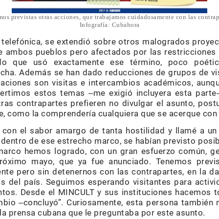
os previstas otras acciones, que trabajamos cuidadosamente con las contrap
Infografía: Cubahora
a telefónica, se extendió sobre otros malogrados proyect
re ambos pueblos pero afectados por las restriccione
rdo que usó exactamente ese término, poco poéti
echa. Además se han dado reducciones de grupos de vi
laciones son visitas e intercambios académicos, aunq
ertimos estos temas ‒me exigió incluyera esta parte‒
tras contrapartes prefieren no divulgar el asunto, p
, como la comprendería cualquiera que se acerque con 
on el sabor amargo de tanta hostilidad y llamé a un 
un dentro de ese estrecho marco, se habían previsto posi
marco hemos logrado, con un gran esfuerzo común, ge
róximo mayo, que ya fue anunciado. Tenemos previs
e pero sin detenernos con las contrapartes, en la danza
os del país. Seguimos esperando visitantes para activ
entos. Desde el MINCULT y sus instituciones hacemos t
ambio ‒concluyó”. Curiosamente, esta persona también 
la prensa cubana que le preguntaba por este asunto.