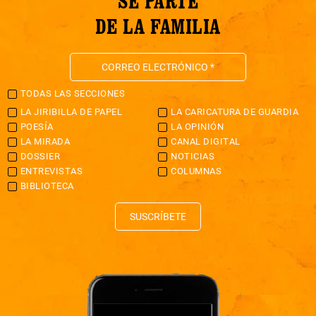
SÉ PARTE
DE LA FAMILIA
TODAS LAS SECCIONES
LA JIRIBILLA DE PAPEL
LA CARICATURA DE GUARDIA
POESÍA
LA OPINIÓN
LA MIRADA
CANAL DIGITAL
DOSSIER
NOTICIAS
ENTREVISTAS
COLUMNAS
BIBLIOTECA
SUSCRÍBETE