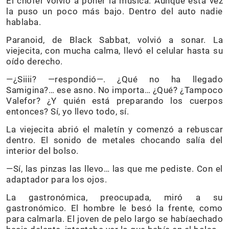
El chofer volvió a poner la música. Aunque esta vez
la puso un poco más bajo. Dentro del auto nadie
hablaba.
Paranoid, de Black Sabbat, volvió a sonar. La
viejecita, con mucha calma, llevó el celular hasta su
oído derecho.
—¿Siiii? —respondió—. ¿Qué no ha llegado
Samigina?… ese asno. No importa… ¿Qué? ¿Tampoco
Valefor? ¿Y quién está preparando los cuerpos
entonces? Sí, yo llevo todo, sí.
La viejecita abrió el maletín y comenzó a rebuscar
dentro. El sonido de metales chocando salía del
interior del bolso.
—Sí, las pinzas las llevo… las que me pediste. Con el
adaptador para los ojos.
La gastronómica, preocupada, miró a su
gastronómico. El hombre le besó la frente, como
para calmarla. El joven de pelo largo se habíaechado