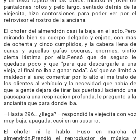
y un beso rápido en los labios. Incluso el joven de
pantalones rotos y pelo largo, sentado detrás de la
viejecita, hizo contorsiones para poder ver por el
retrovisor el rostro de la anciana.
El chofer del almendrón casi la baja en el acto.Pero
mirando bien su cuerpo delgado y enjuto, con más
de ochenta y cinco cumplidos, y la cabeza llena de
canas y aquellas gafas oscuras, enormes, sintió
cierta lástima por ella.Pensó que de seguro le
quedaba poco y que “para qué descargarle a una
vieja, al final no iba a ganar nada”. Así que se limitó a
maldecir al aire; comentar por lo alto el maltrato de
los clientes al vehículo y la necesidad que había de
que la gente dejara de tirar las puertas.Haciendo una
pausapara una respiración profunda, le preguntó a la
ancianita que para donde iba.
—Hasta 296… ¿llega? —respondió la viejecita con voz
muy baja, apagada, casi en un susurro.
El chofer ni le habló. Puso en marcha el
almendrón.Prendió el reproductor de música y