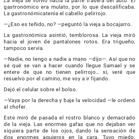
La vieja se volvió hacia la parte trasera del auto. El
gastronómico era mulato, por lo que descalificaba.
La gastronómicatenía el cabello pelirrojo.
—¿Eso es teñido, no? —peguntó la vieja a bocajarro.
La gastronómica asintió, temblorosa. La vieja miró
hacia el joven de pantalones rotos. Era trigueño,
tampoco servía.
—Nadie, no tengo a nadie a mano —dijo—. Así que no
sé qué se van a hacer cuando llegue Samael y se
entere de que no tienen pelirrojo… sí, veré que
resuelvo por el camino, me voy a ir fijando.
Dejó el celular sobre el bolso.
—Vaya por la derecha y baje la velocidad —le ordenó
al chofer.
Este miró de pasada el rostro blanco y demacrado
de la vieja. Las enormes gafas que no dejaban ver
siquiera parte de los ojos, dando la sensación de
dos enormes agujeros en la cara. Tuvo miedo.