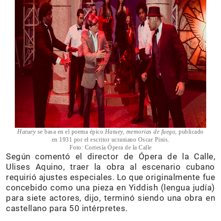
Hatuey
se basa en el poema épico
Hatuey, memorias de fuego
, publicado
en 1931 por el escritor ucraniano Oscar Pinis.
Foto: Cortesía Ópera de la Calle
Según comentó el director de Ópera de la Calle,
Ulises Aquino, traer la obra al escenario cubano
requirió ajustes especiales. Lo que originalmente fue
concebido como una pieza en Yiddish (lengua judía)
para siete actores, dijo, terminó siendo una obra en
castellano para 50 intérpretes.