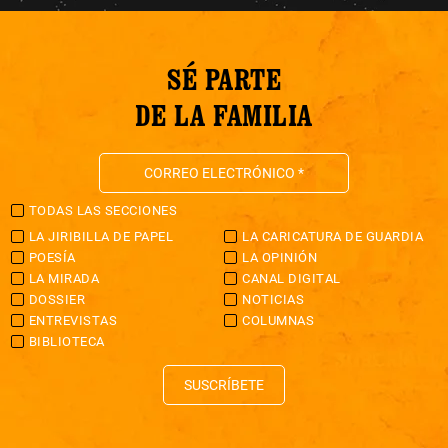
SÉ PARTE
DE LA FAMILIA
TODAS LAS SECCIONES
LA JIRIBILLA DE PAPEL
LA CARICATURA DE GUARDIA
POESÍA
LA OPINIÓN
LA MIRADA
CANAL DIGITAL
DOSSIER
NOTICIAS
ENTREVISTAS
COLUMNAS
BIBLIOTECA
SUSCRÍBETE