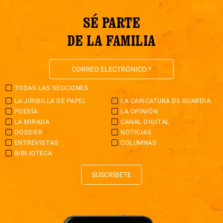
SÉ PARTE
DE LA FAMILIA
TODAS LAS SECCIONES
LA JIRIBILLA DE PAPEL
LA CARICATURA DE GUARDIA
POESÍA
LA OPINIÓN
LA MIRADA
CANAL DIGITAL
DOSSIER
NOTICIAS
ENTREVISTAS
COLUMNAS
BIBLIOTECA
SUSCRÍBETE