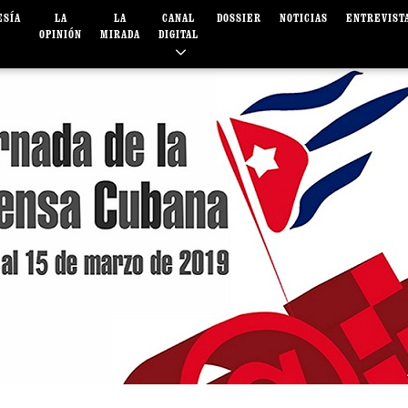
ESÍA
LA
LA
CANAL
DOSSIER
NOTICIAS
ENTREVIST
OPINIÓN
MIRADA
DIGITAL