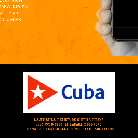
LA OPINIÓN
CANAL DIGITAL
NOTICIAS
COLUMNAS
LA JIRIBILLA, REVISTA DE CULTURA CUBANA
ISSN 2218-0869. LA HABANA. 2001-2026
DISEÑADO Y DESARROLLADO POR PYXEL SOLUTIONS