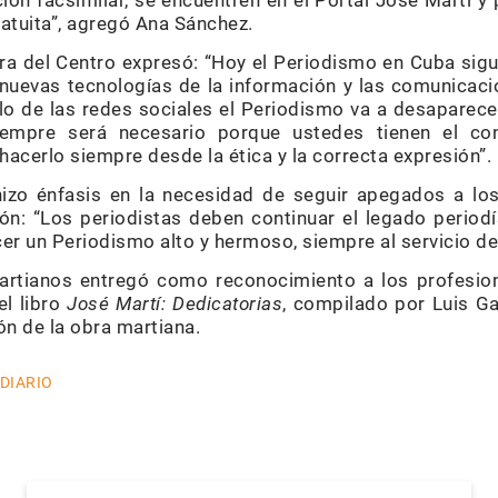
ión facsimilar, se encuentren en el Portal José Martí y
tuita”, agregó Ana Sánchez.
ora del Centro expresó: “Hoy el Periodismo en Cuba sig
s nuevas tecnologías de la información y las comunica
lo de las redes sociales el Periodismo va a desaparece
iempre será necesario porque ustedes tienen el c
 hacerlo siempre desde la ética y la correcta expresión”.
izo énfasis en la necesidad de seguir apegados a los
n: “Los periodistas deben continuar el legado period
er un Periodismo alto y hermoso, siempre al servicio de
artianos entregó como reconocimiento a los profesio
el libro
José Martí: Dedicatorias
, compilado por Luis Ga
n de la obra martiana.
 DIARIO