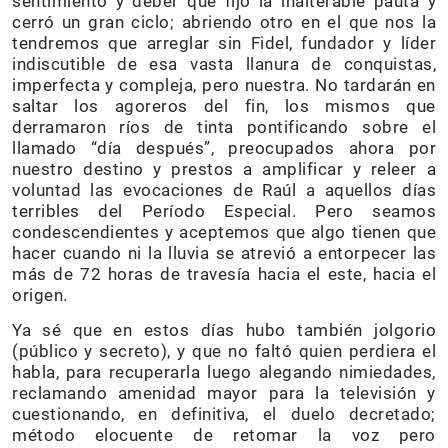
sentimiento y deber que fijó la inalterable pauta y
cerró un gran ciclo; abriendo otro en el que nos la
tendremos que arreglar sin Fidel, fundador y líder
indiscutible de esa vasta llanura de conquistas,
imperfecta y compleja, pero nuestra. No tardarán en
saltar los agoreros del fin, los mismos que
derramaron ríos de tinta pontificando sobre el
llamado “día después”, preocupados ahora por
nuestro destino y prestos a amplificar y releer a
voluntad las evocaciones de Raúl a aquellos días
terribles del Período Especial. Pero seamos
condescendientes y aceptemos que algo tienen que
hacer cuando ni la lluvia se atrevió a entorpecer las
más de 72 horas de travesía hacia el este, hacia el
origen.
Ya sé que en estos días hubo también jolgorio
(público y secreto), y que no faltó quien perdiera el
habla, para recuperarla luego alegando nimiedades,
reclamando amenidad mayor para la televisión y
cuestionando, en definitiva, el duelo decretado;
método elocuente de retomar la voz pero